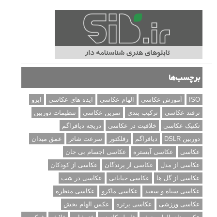
برچسب‌ها
ISO
آموزش عکاسی
الهام عکاسی
ایده های عکاسی
ایزو
ترفند عکاسی
ترکیب بندی
تمرین عکاسی
تنظیمات دوربین
تکنیک عکاسی
خلاقیت در عکاسی
دریچه دیافراگم
دوربین DSLR
دیافراگم
رفلکتور
سرعت شاتر
عمق میدان
عکاسی
عکاسی آبستره
عکاسی اجسام بی جان
عکاسی از مدل
عکاسی از پرندگان
عکاسی از کودکان
عکاسی از گل ها
عکاسی خیابانی
عکاسی در شب
عکاسی سیاه و سفید
عکاسی ماکرو
عکاسی منظره
عکاسی ورزشی
عکاسی پرتره
عکس الهام بخش