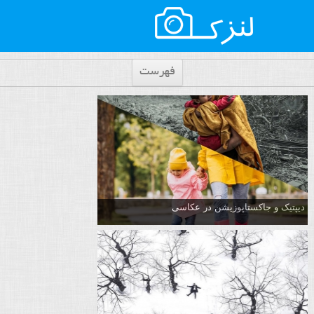
فهرست
دیپتیک و جاکستا‌پوزیشن در عکاسی