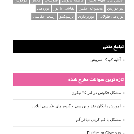
عکس های الهام بخش
فاصله کانونی
فتوشاپ
فلاش
فوکوس
لنز دوربین
مجموعه عکس
نقاشی با نور
نوردهی
نوردهی طولانی
نورپردازی
پرسپکتیو
ژست عکاسی
تبلیغ متنی
آتلیه کودک سروش
تازه ترین سوالات مطرح شده
مشکل فکوس در لنز ۳۵ نیکون
آموزش رایگان نقد و بررسی و گروه های عکاسی آنلاین
مشکل با کم کردن دیافراگم
Fujifilm or Olympus