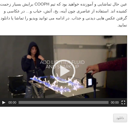
عین حال تماشایی و آموزنده خواهید بود که تیم COOPH برایش بسیار زحمت
کشیده اند. استفاده از عناصری چون آینه، یخ، آتش، حباب و… در عکاسی و
گرفتن عکس هایی دیدنی و جذاب. در ادامه می توانید ویدیو را تماشا یا دانلود
نمایید.
ن
م
ا
ی
ش
گ
ر
و
ی
د
00:00
00:00
ی
و
دانلود