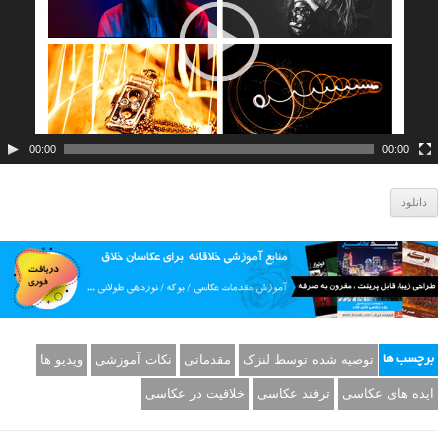
و
ی
د
ی
و
00:00
00:00
دانلود
توصیه شده توسط لنزک
مقدماتی
نکات آموزشی
ویدیو ها
برچسب ها
ایده های عکاسی
ترفند عکاسی
خلاقیت در عکاسی