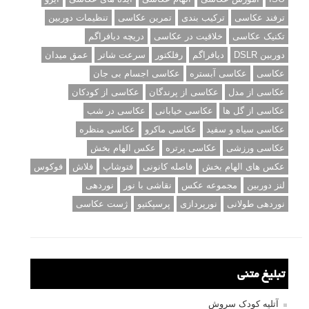
ترفند عکاسی
ترکیب بندی
تمرین عکاسی
تنظیمات دوربین
تکنیک عکاسی
خلاقیت در عکاسی
دریچه دیافراگم
دوربین DSLR
دیافراگم
رفلکتور
سرعت شاتر
عمق میدان
عکاسی
عکاسی آبستره
عکاسی اجسام بی جان
عکاسی از مدل
عکاسی از پرندگان
عکاسی از کودکان
عکاسی از گل ها
عکاسی خیابانی
عکاسی در شب
عکاسی سیاه و سفید
عکاسی ماکرو
عکاسی منظره
عکاسی ورزشی
عکاسی پرتره
عکس الهام بخش
عکس های الهام بخش
فاصله کانونی
فتوشاپ
فلاش
فوکوس
لنز دوربین
مجموعه عکس
نقاشی با نور
نوردهی
نوردهی طولانی
نورپردازی
پرسپکتیو
ژست عکاسی
تبلیغ متنی
آتلیه کودک سروش