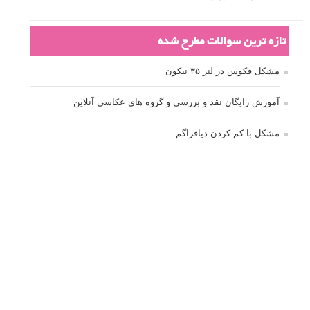
تازه ترین سوالات مطرح شده
مشکل فکوس در لنز ۳۵ نیکون
آموزش رایگان نقد و بررسی و گروه های عکاسی آنلاین
مشکل با کم کردن دیافراگم
Fujifilm or Olympus
انتخاب ۹۰d به جای ۸۰d یا خرید لنز؟
کسب درامد از عکاسی
نحوه آپلود عکس
ارور cannot start live view