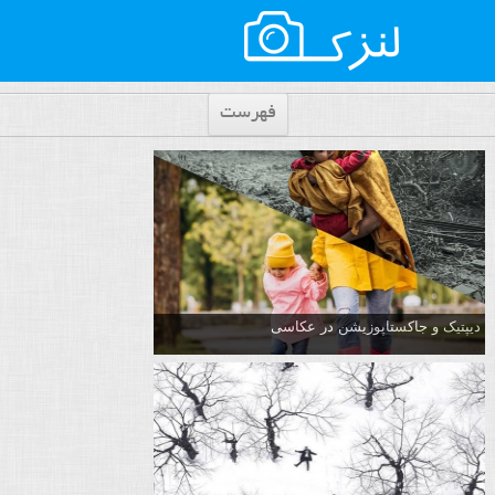
فهرست
دیپتیک و جاکستا‌پوزیشن در عکاسی