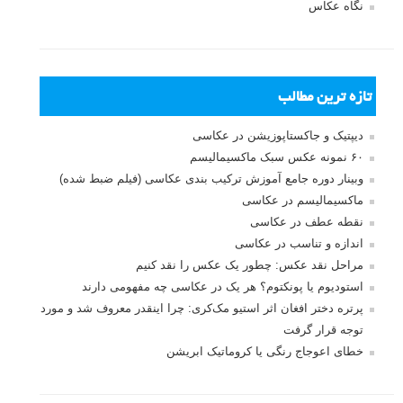
نگاه عکاس
تازه ترین مطالب
دیپتیک و جاکستا‌پوزیشن در عکاسی
۶۰ نمونه عکس سبک ماکسیمالیسم
وبینار دوره جامع آموزش ترکیب بندی عکاسی (فیلم ضبط شده)
ماکسیمالیسم در عکاسی
نقطه عطف در عکاسی
اندازه و تناسب در عکاسی
مراحل نقد عکس: چطور یک عکس را نقد کنیم
استودیوم یا پونکتوم؟ هر یک در عکاسی چه مفهومی دارند
پرتره دختر افغان اثر استیو مک‌کری: چرا اینقدر معروف شد و مورد
توجه قرار گرفت
خطای اعوجاج رنگی یا کروماتیک ابریشن