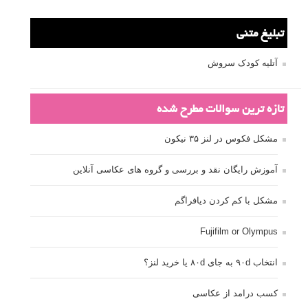
تبلیغ متنی
آتلیه کودک سروش
تازه ترین سوالات مطرح شده
مشکل فکوس در لنز ۳۵ نیکون
آموزش رایگان نقد و بررسی و گروه های عکاسی آنلاین
مشکل با کم کردن دیافراگم
Fujifilm or Olympus
انتخاب ۹۰d به جای ۸۰d یا خرید لنز؟
کسب درامد از عکاسی