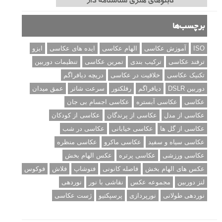
برچسب‌ها
ISO
آموزش عکاسی
الهام عکاسی
ایده های عکاسی
ایزو
ترفند عکاسی
ترکیب بندی
تمرین عکاسی
تنظیمات دوربین
تکنیک عکاسی
خلاقیت در عکاسی
دریچه دیافراگم
دوربین DSLR
دیافراگم
رفلکتور
سرعت شاتر
عمق میدان
عکاسی
عکاسی آبستره
عکاسی اجسام بی جان
عکاسی از مدل
عکاسی از پرندگان
عکاسی از کودکان
عکاسی از گل ها
عکاسی خیابانی
عکاسی در شب
عکاسی سیاه و سفید
عکاسی ماکرو
عکاسی منظره
عکاسی ورزشی
عکاسی پرتره
عکس الهام بخش
عکس های الهام بخش
فاصله کانونی
فتوشاپ
فلاش
فوکوس
لنز دوربین
مجموعه عکس
نقاشی با نور
نوردهی
نوردهی طولانی
نورپردازی
پرسپکتیو
ژست عکاسی