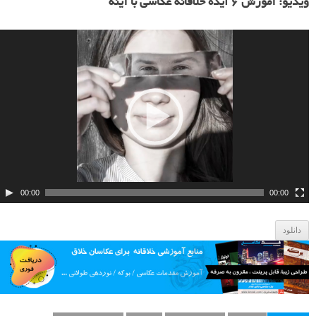
م
ویدیو: آموزش ۶ ایده خلاقانه عکاسی با آینه
ا
ی
ش
گ
ر
و
ی
د
ی
و
00:00
00:00
دانلود