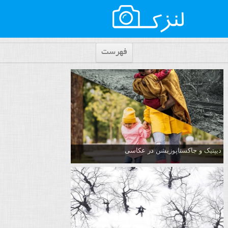
فهرست
دیپتیک و جاکستا‌پوزیشن در عکاسی