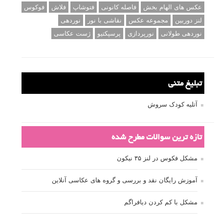
عکس های الهام بخش
فاصله کانونی
فتوشاپ
فلاش
فوکوس
لنز دوربین
مجموعه عکس
نقاشی با نور
نوردهی
نوردهی طولانی
نورپردازی
پرسپکتیو
ژست عکاسی
تبلیغ متنی
آتلیه کودک سروش
تازه ترین سوالات مطرح شده
مشکل فکوس در لنز ۳۵ نیکون
آموزش رایگان نقد و بررسی و گروه های عکاسی آنلاین
مشکل با کم کردن دیافراگم