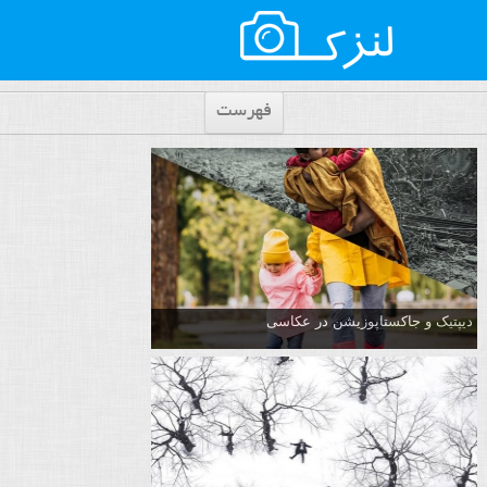
فهرست
دیپتیک و جاکستا‌پوزیشن در عکاسی