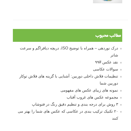
مطالب محبوب
درک نوردهی – همراه با توضیح ISO، دریچه دیافراگم و سرعت
شاتر
نقد عکس #۹۹
سوالات عکاسی
تنظیمات فلاش داخلی دوربین: آشنایی با گزینه های فلاش توکار
دوربین شما
نمونه های زیبای عکس های مفهومی
مجموعه عکس های غروب آفتاب
۳ روش برای درجه بندی و تنظیم دقیق رنگ در فتوشاپ
۲۰ تکنیک ترکیب بندی در عکاسی که عکس های شما را بهتر می
کنند