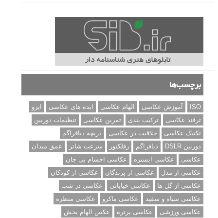
برچسب‌ها
ISO
آموزش عکاسی
الهام عکاسی
ایده های عکاسی
ایزو
ترفند عکاسی
ترکیب بندی
تمرین عکاسی
تنظیمات دوربین
تکنیک عکاسی
خلاقیت در عکاسی
دریچه دیافراگم
دوربین DSLR
دیافراگم
رفلکتور
سرعت شاتر
عمق میدان
عکاسی
عکاسی آبستره
عکاسی اجسام بی جان
عکاسی از مدل
عکاسی از پرندگان
عکاسی از کودکان
عکاسی از گل ها
عکاسی خیابانی
عکاسی در شب
عکاسی سیاه و سفید
عکاسی ماکرو
عکاسی منظره
عکاسی ورزشی
عکاسی پرتره
عکس الهام بخش