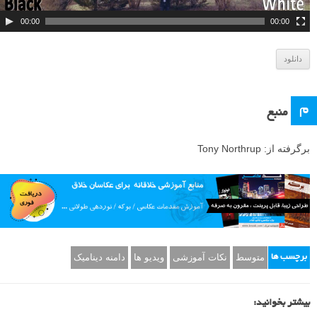
ی
د
00:00
00:00
ی
و
دانلود
م
منبع
برگرفته از: Tony Northrup
متوسط
نکات آموزشی
ویدیو ها
دامنه دینامیک
برچسب ها
بیشتر بخوانید: