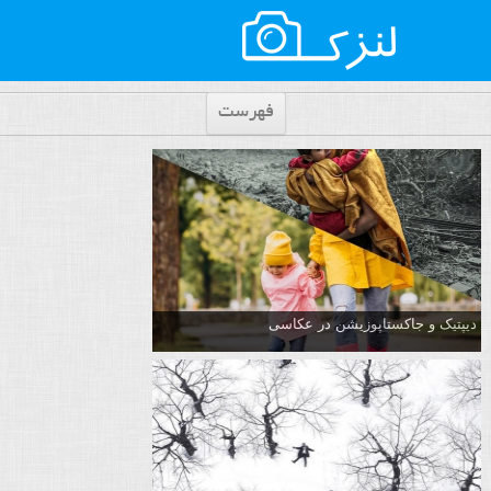
فهرست
دیپتیک و جاکستا‌پوزیشن در عکاسی