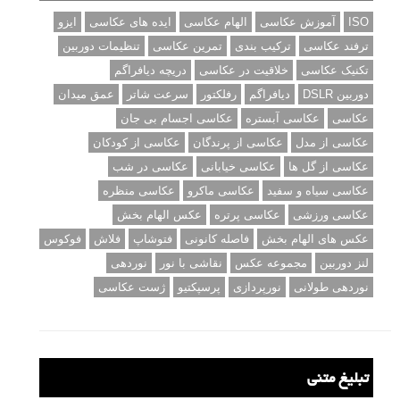
برچسب‌ها
ISO
آموزش عکاسی
الهام عکاسی
ایده های عکاسی
ایزو
ترفند عکاسی
ترکیب بندی
تمرین عکاسی
تنظیمات دوربین
تکنیک عکاسی
خلاقیت در عکاسی
دریچه دیافراگم
دوربین DSLR
دیافراگم
رفلکتور
سرعت شاتر
عمق میدان
عکاسی
عکاسی آبستره
عکاسی اجسام بی جان
عکاسی از مدل
عکاسی از پرندگان
عکاسی از کودکان
عکاسی از گل ها
عکاسی خیابانی
عکاسی در شب
عکاسی سیاه و سفید
عکاسی ماکرو
عکاسی منظره
عکاسی ورزشی
عکاسی پرتره
عکس الهام بخش
عکس های الهام بخش
فاصله کانونی
فتوشاپ
فلاش
فوکوس
لنز دوربین
مجموعه عکس
نقاشی با نور
نوردهی
نوردهی طولانی
نورپردازی
پرسپکتیو
ژست عکاسی