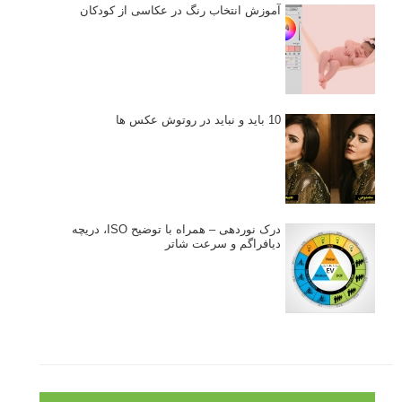
آموزش انتخاب رنگ در عکاسی از کودکان
10 باید و نباید در روتوش عکس ها
درک نوردهی – همراه با توضیح ISO، دریچه
دیافراگم و سرعت شاتر