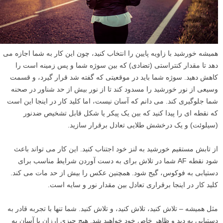
همیشه خورشید با زاویه پایین را انتخاب کنید، چون این کار به شما اجازه می
دهد تا مقدار کنتراستی (تضادی) که بین سوژه شما و پس زمینه است را
کاهش دهید. سوژه شما باید در موقعیتی که گفته شد قرار گیرد، و قسمت
وسیعی از نور خورشید را مسدود کند تا از نور بیش از حد شناور در صحنه
شما جلوگیری کند. می دانم که آسان نیست، اما کلید کار در اینجا این است
که نقطه ای را پیدا کنید که بین یک پیکر یا شکل قابل تشخیص ضدنور
(سیلوئت) و یک درخشش طلایی تعادل برقرار سازید.
از تابش مستقیم خورشید به لنز خود اجتناب کنید. این کار می تواند باعث
شود نقطه AF شما در تلاش برای به دست آوردن شرایط مناسب برای
دستیابی به فوکوس، گیج شود. همچنین عکس را بیش از حد مات می کند.
کلید کار در اینجا برقراری تعادل بین مقدار نور و سایه است.
مثل همیشه – تلاش کنید، تلاش کنید، و تلاش کنید. شما تنها با تجربه قادر به
دستیابی به دید و ظاهر خاص خود خواهید شد. هیچ چیزی ارزان یا آسان به