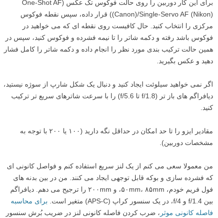
برای این کار دوربین را روی حالت فوکوس تک عکس (One-Shot AF
(Canon)/Single-Servo AF (Nikon)) قرار داده، سپس نقطه فوکوس
مرکزی را انتخاب کنید. حال کافیست روی نقطه ای که می خواهید در
فوکوس باشد رفته و دکمه شاتر را تا نیمه فشرده و فوکوس کنید، سپس در
همین حالت ترکیب بندی مورد نظر را انجام داده و دکمه شاتر را کامل فشار
دهید و عکس بگیرید.
اگر نمی خواهید سیلوئت ایجاد کنید و دنبال یک شکل شارپ از سوژه نیستید،
دیافراگم های باز تر (f/1.8 تا f/5.6) را با سرعت شاترهای سریع تر ترکیب
کنید.
مقادیر ایزو را تا حد امکان در حداقل نگه دارید (۱۰۰ یا ۲۰۰ با توجه به
مشخصات دوربین).
من معمولا سعی می کنم از یک لنز سریع استفاده کنم و فواصل کانونی ای
که فشرده سازی و بوکه قابل توجهی ایجاد می کنند. من در بین بدنه های
فول فریم خودم، ۵۰mm، ۸۵mm، و ۲۰۰mm را ترجیح می دهم. دیافراگم
بین f/1.4 و f/4، در یک سنسور کراپ (APS-C) متغیر است.
برای محاسبه
فاصله کانونی موثر
، ضرب کردن فاصله کانونی لنز در ضریب بُرش سنسور