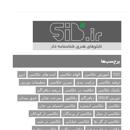
برچسب‌ها
ISO
آموزش عکاسی
الهام عکاسی
ایده های عکاسی
ایزو
ترفند عکاسی
ترکیب بندی
تمرین عکاسی
تنظیمات دوربین
تکنیک عکاسی
خلاقیت در عکاسی
دریچه دیافراگم
دوربین DSLR
دیافراگم
رفلکتور
سرعت شاتر
عمق میدان
عکاسی
عکاسی آبستره
عکاسی اجسام بی جان
عکاسی از مدل
عکاسی از پرندگان
عکاسی از کودکان
عکاسی از گل ها
عکاسی خیابانی
عکاسی در شب
عکاسی سیاه و سفید
عکاسی ماکرو
عکاسی منظره