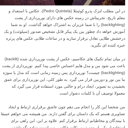
در این مطلب لنزک پدرو کوئینتلا (Pedro Quintela)، عکاس با استعداد و
معلم تاریخ، تجربیتاش در زمینه عکس های دارای نورپردازی از پشت
(backlighting) را با شما عزیزان به اشتراک خواهد گذاشت. او به شما
آموزش خواهد داد چطور بین یک پیکر قابل تشخیص ضدنور (سیلوئت) و یک
درخشش طلایی تعادل برقرار سازید و در ساعات طلایی عکس های پرتره
خیره کننده ای بگیرید.
در میان تمام تکنیک های عکاسیم، عکس از پشت نورپردازی شده (backlit)
باعث می شود من و مدل هایم احساس خاصی پیدا کنیم. نورپردازی از پشت
(backlighting) چیست؟ نورپردازی پس زمینه زمانی است که مدل یا سوژه
ما بین نور و دوربین قرار می گیرد. به طور کلی، این نورپردازی برای عمق
بخشیدن به تصویر، ایجاد درام و حالتی مورد استفاده قرار می گیرد که
معمولا توصیف آن با کلمات دشوار است.
من شخصا این کار را انجام می دهم چون عاشق برقراری ارتباط و ایجاد
تصاویری هستم که یک داستان برای گفتن دارند. من همیشه می خواهم عمیقا
با بینندگان و مخاطبانم ارتباط برقرار کنم. علاوه بر این، این راهی برای
استفاده از یکی از مهم ترین نکات عکاسی من است: ساده نگه داشتن