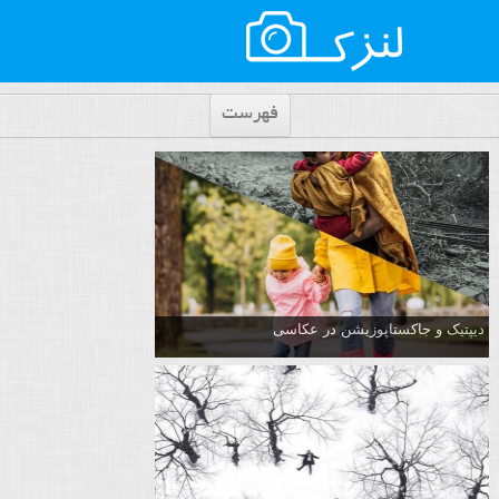
فهرست
دیپتیک و جاکستا‌پوزیشن در عکاسی