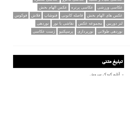
عکاسی ورزشی
عکاسی پرتره
عکس الهام بخش
عکس های الهام بخش
فاصله کانونی
فتوشاپ
فلاش
فوکوس
لنز دوربین
مجموعه عکس
نقاشی با نور
نوردهی
نوردهی طولانی
نورپردازی
پرسپکتیو
ژست عکاسی
تبلیغ متنی
آتلیه کودک سروش
تازه ترین سوالات مطرح شده
مشکل فکوس در لنز ۳۵ نیکون
آموزش رایگان نقد و بررسی و گروه های عکاسی آنلاین