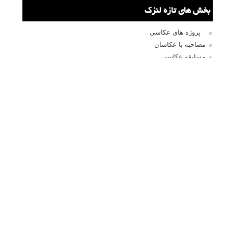
پروژه عکاسی ونی در دریا: عکس هایی از Alessandro
Puccinelli
پشت صحنه هایی از مجموعه عکس سنجاق بازی های عاشقانه
پروژه عکاسی مجسمه های شکل گرفته در باد
نظرات شما
EKStudio
۱۸ شهریور ۱۳۹۸