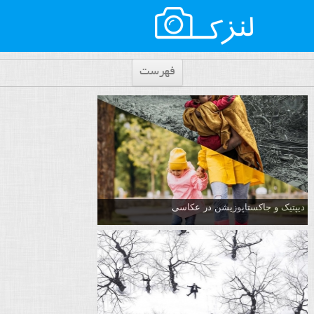
فهرست
دیپتیک و جاکستا‌پوزیشن در عکاسی