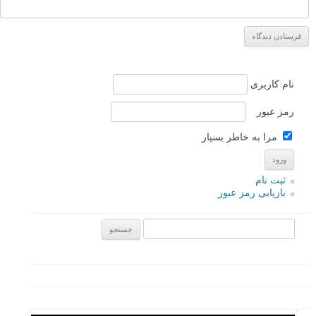
instagram.com/alperyesiltas
پروژه های عکاسی
توصیه شده توسط لنزک
عکس های دیدنی
برچسب ها
بیشتر بخوانید:
پروژه عکاسی سلف پرتره در فضای باز: راه رفتن در خواب
پروژه عکاسی انطباق: عکس های از دنیس چریم