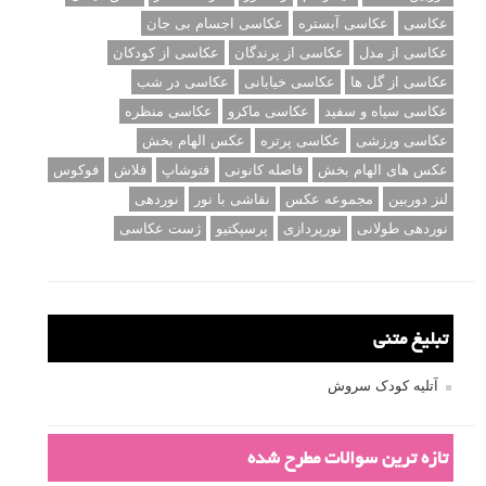
عکاسی
عکاسی آبستره
عکاسی اجسام بی جان
عکاسی از مدل
عکاسی از پرندگان
عکاسی از کودکان
عکاسی از گل ها
عکاسی خیابانی
عکاسی در شب
عکاسی سیاه و سفید
عکاسی ماکرو
عکاسی منظره
عکاسی ورزشی
عکاسی پرتره
عکس الهام بخش
عکس های الهام بخش
فاصله کانونی
فتوشاپ
فلاش
فوکوس
لنز دوربین
مجموعه عکس
نقاشی با نور
نوردهی
نوردهی طولانی
نورپردازی
پرسپکتیو
ژست عکاسی
تبلیغ متنی
آتلیه کودک سروش
تازه ترین سوالات مطرح شده