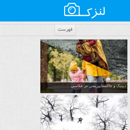
فهرست
دیپتیک و جاکستا‌پوزیشن در عکاسی