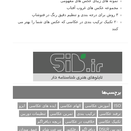
نمونه های زیبای عکس های مفهومی
مجموعه عکس های غروب آفتاب
۳ روش برای درجه بندی و تنظیم دقیق رنگ در فتوشاپ
۲۰ تکنیک ترکیب بندی در عکاسی که عکس های شما را بهتر می
کنند
برچسب‌ها
ISO
آموزش عکاسی
الهام عکاسی
ایده های عکاسی
ایزو
ترفند عکاسی
ترکیب بندی
تمرین عکاسی
تنظیمات دوربین
تکنیک عکاسی
خلاقیت در عکاسی
دریچه دیافراگم
دوربین DSLR
دیافراگم
رفلکتور
سرعت شاتر
عمق میدان