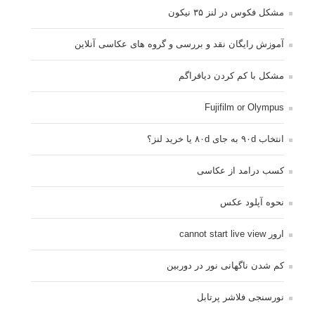
مشکل فکوس در لنز ۳۵ نیکون
آموزش رایگان نقد و بررسی و گروه های عکاسی آنلاین
مشکل با کم کردن دیافراگم
Fujifilm or Olympus
انتخاب ۹۰d به جای ۸۰d یا خرید لنز؟
کسب درامد از عکاسی
نحوه آپلود عکس
ارور cannot start live view
کم شدن ناگهانی نور در دوربین
نورسنجی فلاشر پرتابل