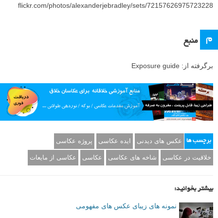
flickr.com/photos/alexanderjebradley/sets/72157626975723228
م
منبع
برگرفته از: Exposure guide
عکس های دیدنی
ایده عکاسی
پروژه عکاسی
برچسب ها
خلاقیت در عکاسی
شاخه های عکاسی
عکاسی
عکاسی از مایعات
بیشتر بخوانید:
نمونه های زیبای عکس های مفهومی