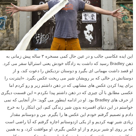
این ایده عکاسی جالب و در عین حال کمی مسخره ۳ ساله پیش زمانی به
ذهن Bradley رسید که داشت به زادگاه خودش یعنی استرالیا سفر می کرد.
او قصد داشت مهمانی ای بگیرد و دوستان نزدیکش را دعوت کند، و از
دوستانش در حالی که بر رویشان شیر می ریخت عکس بگیرد. «اینترنت را
برای پیدا کردن عکس های مشابهی که در ذهن داشتم زیر و رو کردم اما
عکسی مطابق با آن چیزی که در ذهن داشتم پیدا نکردم.» این قسمت دیگری
از حرف های Bradley بود. او در ادامه اینطور می گوید: «از آنجایی که نمی
خواستم در این دنیای افسرده بدون شیر زندگی کنم، این ابتکار را به خرج
دادم و تصمیم گرفتم خودم این عکس ها را بگیرم. من و دوستانم مقدار
زیادی شیر تهیه کردیم و از یکی ازدوستانم اجازه گرفتم که آیا راضی است
که بر روی او شیر بریزم و از او عکس بگیرم، او موافقت کرد، و به همین