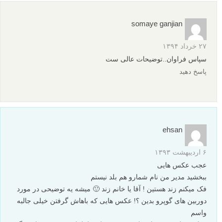
somaye ganjian
۲۷ خرداد ۱۳۹۴
سپاس فراوان..توضیحات عالی ست
پاسخ دهید
ehsan
۶ اردیبهشت ۱۳۹۳
عجب عکس هایی
ببخشید مدیر من نام شمارو هم بلد نیستم
فک میکنم زند هستین ! آقا یا خانم زند 🙂 میشه یه توضیحی در مورد
دوربین های گوپرو بدین ؟! عکس هایی که باهاش گرفتن خیلی جالبه
واسم