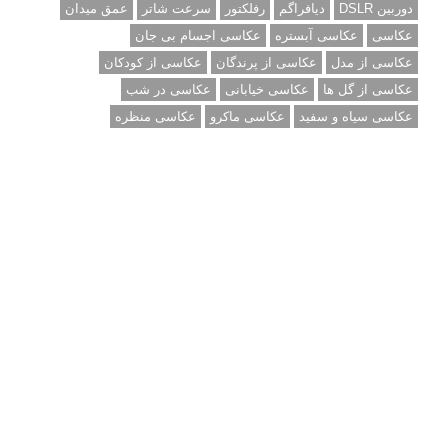
دوربین DSLR
دیافراگم
رفلکتور
سرعت شاتر
عمق میدان
عکاسی
عکاسی آبستره
عکاسی اجسام بی جان
عکاسی از مدل
عکاسی از پرندگان
عکاسی از کودکان
عکاسی از گل ها
عکاسی خیابانی
عکاسی در شب
عکاسی سیاه و سفید
عکاسی ماکرو
عکاسی منظره
عکاسی ورزشی
عکاسی پرتره
عکس الهام بخش
عکس های الهام بخش
فاصله کانونی
فتوشاپ
فلاش
فوکوس
لنز دوربین
مجموعه عکس
نقاشی با نور
نوردهی
نوردهی طولانی
نورپردازی
پرسپکتیو
ژست عکاسی
تبلیغ متنی
آتلیه کودک سروش
تازه ترین سوالات مطرح شده