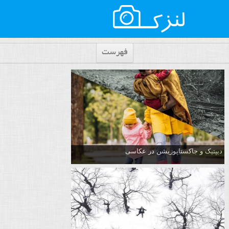
فهرست
دیپتیک و جاکستا‌پوزیشن در عکاسی