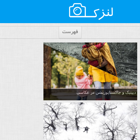
فهرست
دیپتیک و جاکستا‌پوزیشن در عکاسی