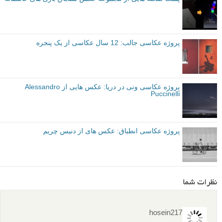
م
منبع