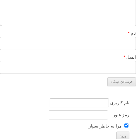
پروژه عکاسی جالب: 12 سال عکاسی از یک پنجره
پروژه عکاسی ونی در دریا: عکس هایی از Alessandro
Puccinelli
پروژه عکاسی انطباق: عکس های از دنیس چریم
نظرات شما
hosein217