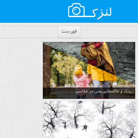
فهرست
دیپتیک و جاکستا‌پوزیشن در عکاسی