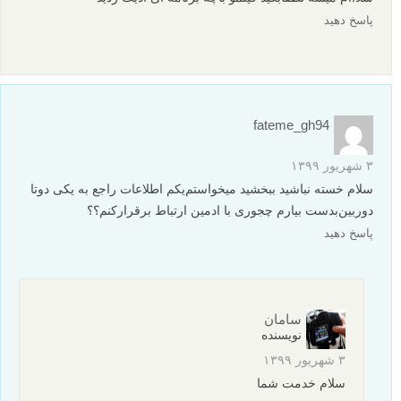
پاسخ دهید
fateme_gh94
۳ شهریور ۱۳۹۹
سلام خسته نباشید ببخشید میخواستم‌یکم اطلاعات راجع به یکی دوتا
دوربین‌بدست بیارم چجوری با ادمین ارتباط برقرار‌کنم؟؟
پاسخ دهید
سامان
نویسنده
۳ شهریور ۱۳۹۹
سلام خدمت شما