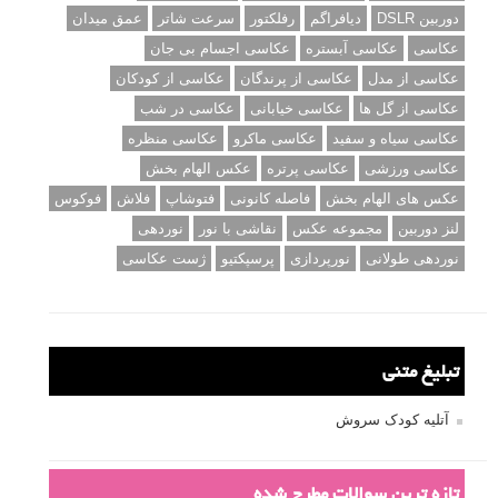
دوربین DSLR
دیافراگم
رفلکتور
سرعت شاتر
عمق میدان
عکاسی
عکاسی آبستره
عکاسی اجسام بی جان
عکاسی از مدل
عکاسی از پرندگان
عکاسی از کودکان
عکاسی از گل ها
عکاسی خیابانی
عکاسی در شب
عکاسی سیاه و سفید
عکاسی ماکرو
عکاسی منظره
عکاسی ورزشی
عکاسی پرتره
عکس الهام بخش
عکس های الهام بخش
فاصله کانونی
فتوشاپ
فلاش
فوکوس
لنز دوربین
مجموعه عکس
نقاشی با نور
نوردهی
نوردهی طولانی
نورپردازی
پرسپکتیو
ژست عکاسی
تبلیغ متنی
آتلیه کودک سروش
تازه ترین سوالات مطرح شده