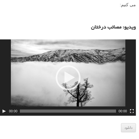
می کنیم:
ن
م
ویدیو: مصائب درختان
ا
ی
ش
گ
ر
و
ی
د
ی
و
00:00
00:00
دانلود