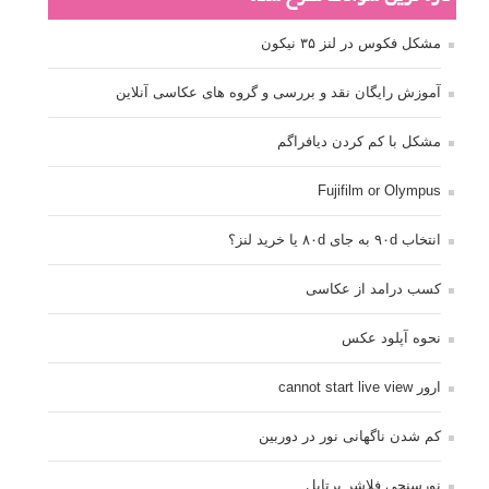
مشکل فکوس در لنز ۳۵ نیکون
آموزش رایگان نقد و بررسی و گروه های عکاسی آنلاین
مشکل با کم کردن دیافراگم
Fujifilm or Olympus
انتخاب ۹۰d به جای ۸۰d یا خرید لنز؟
کسب درامد از عکاسی
نحوه آپلود عکس
ارور cannot start live view
کم شدن ناگهانی نور در دوربین
نورسنجی فلاشر پرتابل