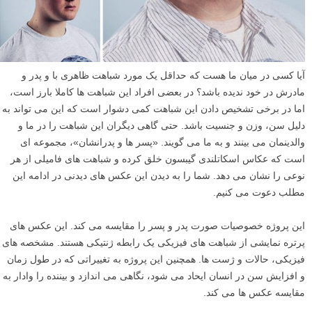
آیا کسی در میان ما هست که حداقل یک مورد شباهت ظاهری با و پدر و
مادرش در خود ندیده باشد؟ در بعضی افراد این شباهت ها کاملا بارز است،
اما در برخی تشخیص دادن این شباهت کمی دشوار است که این می تواند به
دلیل سن، وزن و جنسیت باشد. حتی گاهی دیگران این شباهت را در ما و
والدینمان می بینند و به ما می گویند. «پسر ها و پدرانشان»، مجموعه ای
است که عکاس اسکاتلندی گیبسون خلق کرده و شباهت های فامیلی از هر
نوعی را نشان می دهد. شما را به دیدن این عکس های دیدنی در ادامه این
مطلب دعوت می کنیم.
این پروژه خصوصیات صورت پدر و پسر را مقایسه می کند. این عکس های
پرتره نمایشی از شباهت های فیزیکی یک رابطه ژنتیکی هستند. مشخصه های
فیزیکی، حالات و ژست ها. همچنین این پروژه به تغییراتی که در طول زمان
و افزایش سن در انسان ایحاد می شود، نگاهی می اندازد و بیننده را وادار به
مقایسه عکس ها می کند.