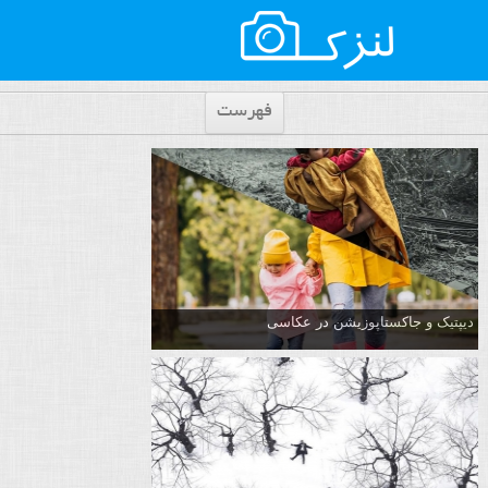
فهرست
دیپتیک و جاکستا‌پوزیشن در عکاسی