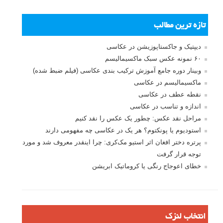
تازه ترین مطالب
دیپتیک و جاکستا‌پوزیشن در عکاسی
۶۰ نمونه عکس سبک ماکسیمالیسم
وبینار دوره جامع آموزش ترکیب بندی عکاسی (فیلم ضبط شده)
ماکسیمالیسم در عکاسی
نقطه عطف در عکاسی
اندازه و تناسب در عکاسی
مراحل نقد عکس: چطور یک عکس را نقد کنیم
استودیوم یا پونکتوم؟ هر یک در عکاسی چه مفهومی دارند
پرتره دختر افغان اثر استیو مک‌کری: چرا اینقدر معروف شد و مورد
توجه قرار گرفت
خطای اعوجاج رنگی یا کروماتیک ابریشن
انتخاب لنزک