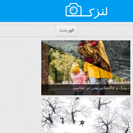
فهرست
دیپتیک و جاکستا‌پوزیشن در عکاسی