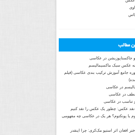
عکس
وی
کاس
ین مطالب
و جاکستا‌پوزیشن در عکاسی
دوره جامع آموزش ترکیب بندی عکاسی (فیلم
ه)
الیسم در عکاسی
طف در عکاسی
و تناسب در عکاسی
نقد عکس: چطور یک عکس را نقد کنیم
م یا پونکتوم؟ هر یک در عکاسی چه مفهومی
ختر افغان اثر استیو مک‌کری: چرا اینقدر