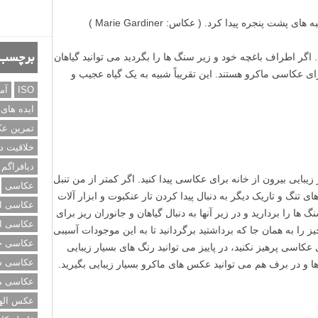
ت پنجره پیدا کرد. ( عکاس: Marie Gardiner )
. اگر اطراف باغچه خود و زیر سنگ ها را بگردید می توانید گیاهان
برچسب‌
ای عکاسی ماکرو هستند. این تقریباً شبیه به یک گیاه عجیب و
ISO
آم
ایده های
تمرین ع
خلاقیت د
دیافراگم
زیبایی بیرون از خانه برای عکاسی پیدا کنید. اگر کمتر از من تنبل
عکاسی
ای تنگ و تاریک دیگر به دنبال پیدا کردن تار عنکبوت و ابزار آلات
عکاسی از
ا را بردارید و در زیر آنها به دنبال گیاهان و جانوران ریز برای
عکاسی از
یز را به همان جا که برداشتید برگردانید تا به این موجودات آسیبی
عکاسی خی
 عکاسی پرهیز نکنید، در پاییز می توانید رنگ های بسیار زیبایی
عکاسی سی
ا و در برف هم می توانید عکس های ماکرو بسیار زیبایی بگیرید.
عکاسی م
عکس اله