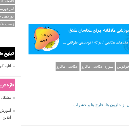
فاصله کان
لنز دوربی
نوردهی ط
ژست عک
تبلیغ م
آتلیه 
 فوکوس
سوژه عکاسی ماکرو
عکاسی ماکرو
تازه تر
مشکل فکوس
 از حلزون ها، قارچ ها و حشرات
آموزش ر
آنلاین