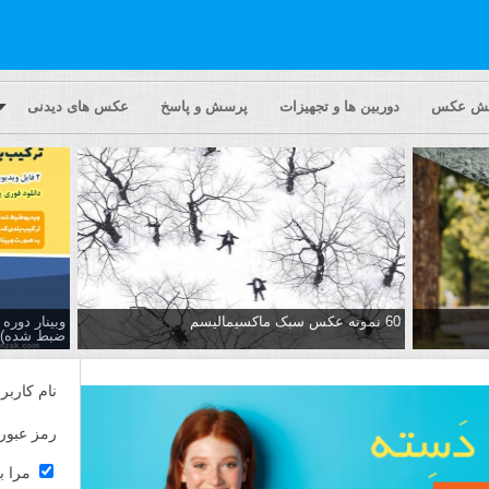
یش عکس
دوربین ها و تجهیزات
پرسش و پاسخ
عکس های دیدنی
60 نمونه عکس سبک ماکسیمالیسم
وبینار دور
ضبط شده)
نام کاربر
رمز عبور
مرا ب