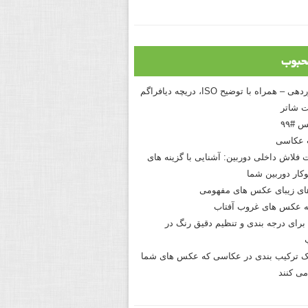
حبوب
درک نوردهی – همراه با توضیح ISO، دریچه دیافراگم
 شاتر
 #۹۹
 عکاسی
 فلاش داخلی دوربین: آشنایی با گزینه های
کار دوربین شما
های زیبای عکس های مفهومی
 عکس های غروب آفتاب
برای درجه بندی و تنظیم دقیق رنگ در
نیک ترکیب بندی در عکاسی که عکس های شما
می کنند