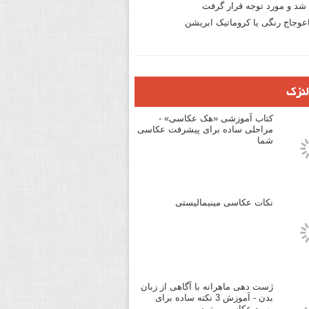
د و مورد توجه قرار گرفت
وجاج رنگی یا کروماتیک ابریشن
لنزک
کتاب آموزشی «هک عکاسی» -
مراحلی ساده برای پیشرفت عکاسی
شما
نکات عکاسی مینیمالیستی
ژست دهی ماهرانه با آگاهی از زبان
بدن - آموزش 3 نکته ساده برای
بهبود عکاسی پرتره