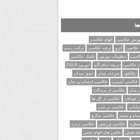
ها
وزش عکاسی
الهام عکاسی
 عکاسی
ایزو
ترفند عکاسی
ترکیب بندی
کاسی
تنظیمات دوربین
تکنیک عکاسی
ر عکاسی
دریچه دیافراگم
دوربین DSLR
رفلکتور
سرعت شاتر
عمق میدان
عکاسی آبستره
عکاسی اجسام بی جان
 مدل
عکاسی از پرندگان
 کودکان
عکاسی از گل ها
ابانی
عکاسی در شب
اه و سفید
عکاسی ماکرو
نظره
عکاسی ورزشی
عکاسی پرتره
ام بخش
عکس های الهام بخش