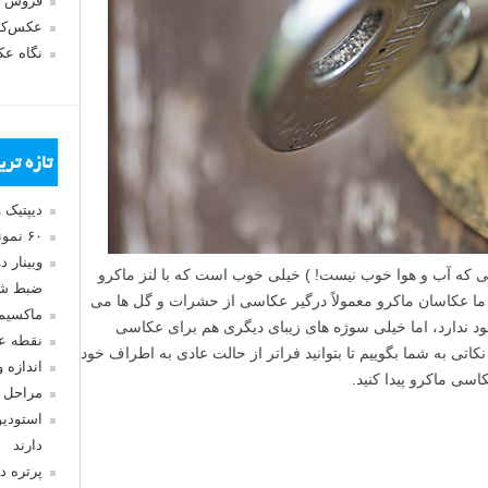
فروش 
عکس‌کا
نگاه ع
تازه تر
دیپتیک 
۶۰ نمونه عکس سبک ماکسیمالیسم
وبینار 
 که آب و هوا خوب نیست! ) خیلی خوب است که با لنز ماکرو
ضبط شد
 ما عکاسان ماکرو معمولاً درگیر عکاسی از حشرات و گل ها می
ماکسیم
ود ندارد، اما خیلی سوژه های زیبای دیگری هم برای عکاسی
نقطه ع
کاتی به شما بگوییم تا بتوانید فراتر از حالت عادی به اطراف خود
اندازه 
سی ماکرو پیدا کنید.
مراحل 
استودیو
دارند
پرتره د