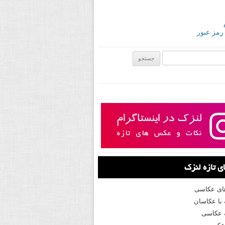
 رمز عبور
ی:
 تازه لنزک
های عکاسی
با عکاسان
 عکاسی