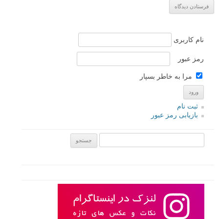
نام کاربری
رمز عبور
مرا به خاطر بسپار
ثبت نام
بازیابی رمز عبور
جستجو یرای: