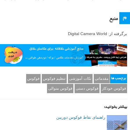
م
منبع
برگرفته از: Digital Camera World
مقدماتی
نکات آموزشی
تنظیم فوکوس
فوکوس
برچسب ها
فوکوس خودکار
فوکوس دستی
فوکوس متوالی
بیشتر بخوانید:
راهنمای نقاط فوکوس دوربین