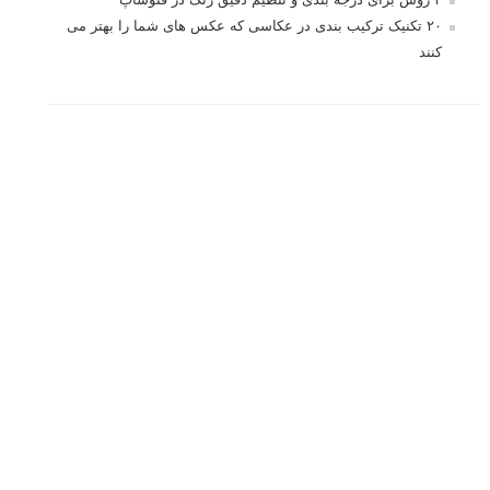
۲۰ تکنیک ترکیب بندی در عکاسی که عکس های شما را بهتر می
کنند
برچسب‌ها
ISO
آموزش عکاسی
الهام عکاسی
ایده های عکاسی
ایزو
ترفند عکاسی
ترکیب بندی
تمرین عکاسی
تنظیمات دوربین
تکنیک عکاسی
خلاقیت در عکاسی
دریچه دیافراگم
دوربین DSLR
دیافراگم
رفلکتور
سرعت شاتر
عمق میدان
عکاسی
عکاسی آبستره
عکاسی اجسام بی جان
عکاسی از مدل
عکاسی از پرندگان
عکاسی از کودکان