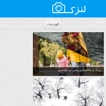
فهرست
دیپتیک و جاکستا‌پوزیشن در عکاسی