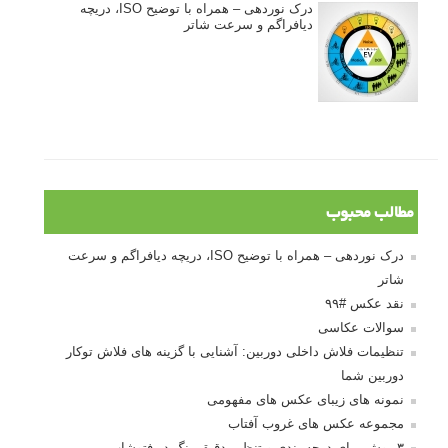
درک نوردهی – همراه با توضیح ISO، دریچه
دیافراگم و سرعت شاتر
مطالب محبوب
درک نوردهی – همراه با توضیح ISO، دریچه دیافراگم و سرعت
شاتر
نقد عکس #۹۹
سوالات عکاسی
تنظیمات فلاش داخلی دوربین: آشنایی با گزینه های فلاش توکار
دوربین شما
نمونه های زیبای عکس های مفهومی
مجموعه عکس های غروب آفتاب
۳ روش برای درجه بندی و تنظیم دقیق رنگ در فتوشاپ