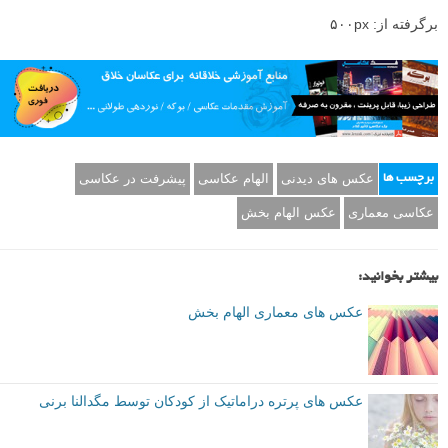
صفحه اینستاگرام فرانک یانگ
https://instagram.com/frvnkyvng/
م
منبع
برگرفته از: ۵۰۰px