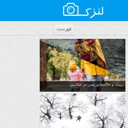
فهرست
دیپتیک و جاکستا‌پوزیشن در عکاسی