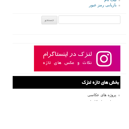
نام کاربری
رمز عبور
مرا به خاطر بسپار
ثبت نام
بازیابی رمز عبور
جستجو یرای: