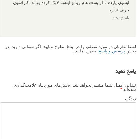
25 عکس عروسی فوق العاده زیبا و خلاقانه و معرفی یک منبع
الهام عالی برای عکاسان عروسی
نظرات شما
ali_hdt
۹ شهریور ۱۳۹۴
ایشون یازده تا از پست هام رو تو اینستا لایک کرده بودند. کاراشون
حرف نداره
پاسخ دهید
لطفا نظرتان در مورد مطلب را در اینجا مطرح نمایید. اگر سوالی دارید، در
بخش
پرسش و پاسخ
مطرح نمایید.