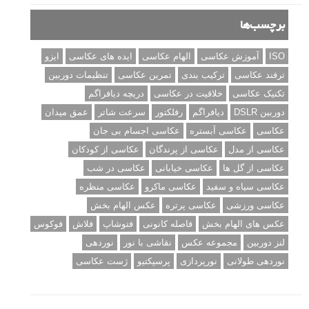
برچسب‌ها
ISO
آموزش عکاسی
الهام عکاسی
ایده های عکاسی
ایزو
ترفند عکاسی
ترکیب بندی
تمرین عکاسی
تنظیمات دوربین
تکنیک عکاسی
خلاقیت در عکاسی
دریچه دیافراگم
دوربین DSLR
دیافراگم
رفلکتور
سرعت شاتر
عمق میدان
عکاسی
عکاسی آبستره
عکاسی اجسام بی جان
عکاسی از مدل
عکاسی از پرندگان
عکاسی از کودکان
عکاسی از گل ها
عکاسی خیابانی
عکاسی در شب
عکاسی سیاه و سفید
عکاسی ماکرو
عکاسی منظره
عکاسی ورزشی
عکاسی پرتره
عکس الهام بخش
عکس های الهام بخش
فاصله کانونی
فتوشاپ
فلاش
فوکوس
لنز دوربین
مجموعه عکس
نقاشی با نور
نوردهی
نوردهی طولانی
نورپردازی
پرسپکتیو
ژست عکاسی