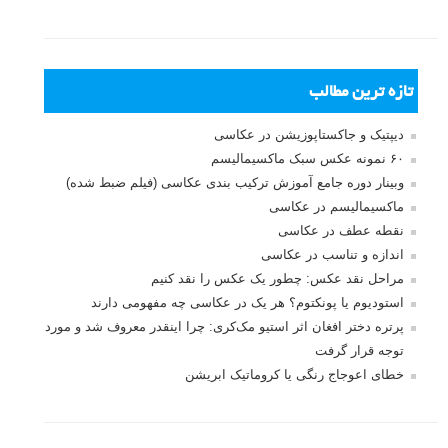
تازه ترین مطالب
دیپتیک و جاکستا‌پوزیشن در عکاسی
۶۰ نمونه عکس سبک ماکسیمالیسم
وبینار دوره جامع آموزش ترکیب بندی عکاسی (فیلم ضبط شده)
ماکسیمالیسم در عکاسی
نقطه عطف در عکاسی
اندازه و تناسب در عکاسی
مراحل نقد عکس: چطور یک عکس را نقد کنیم
استودیوم یا پونکتوم؟ هر یک در عکاسی چه مفهومی دارند
پرتره دختر افغان اثر استیو مک‌کری: چرا اینقدر معروف شد و مورد
توجه قرار گرفت
خطای اعوجاج رنگی یا کروماتیک ابریشن