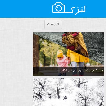
فهرست
دیپتیک و جاکستا‌پوزیشن در عکاسی