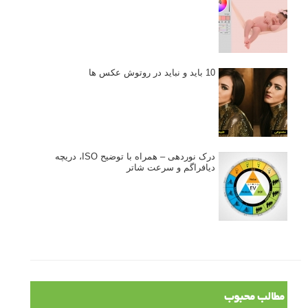
10 باید و نباید در روتوش عکس ها
درک نوردهی – همراه با توضیح ISO، دریچه
دیافراگم و سرعت شاتر
مطالب محبوب