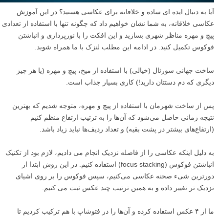
آیا به دنبال ایده ای ساده و خلاقانه برای عکاسی هستید؟ در این آموزش
عکاسی خلاقانه، به شما نشان خواهیم داد که چگونه تنها با استفاده از تعدادی
پیچ و مهره مناظر شهری بسازید و این افکت را با نورپردازی و انباشتن
فوکوس تکمیل کنید. در ادامه این مطلب لنزک با ما همراه شوید.
ساخت جهانی سورئال (خیالی) با استفاده از میخ، پیچ و مهره (یا هر چیز
دیگری که دم دستتان دارید!) کاری بسیار جذاب است.
پس از ساخت شهرمان با استفاده از پیچ و مهره، متوجه شدیم که بهترین
نتیجه زمانی حاصل می‌شود که آن‌ها را به ترتیب ارتفاع منظم کنیم
(ارتفاع‌های بیشتر در پشت بقیه) و تعداد ردیف‌ها نباید زیاد باشد.
به دلیل اینکه عکاسی را از فاصله نزدیک انجام می دادیم، لازم بود از تکنیک
انباشتن فوکوس (focus stacking) استفاده کنیم. در این روش ابتدا از
دورترین شیء صحنه عکاسی می‌کنیم، سپس فوکوس را بر روی اشیای
نزدیک تر تغییر داده و به همین ترتیب چند عکس ثبت می کنیم.
ما از ۴ عکس استفاده کرده و آن‌ها را در فتوشاپ با هم ترکیب کردیم تا