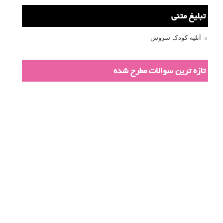
تبلیغ متنی
آتلیه کودک سروش
تازه ترین سوالات مطرح شده
مشکل فکوس در لنز ۳۵ نیکون
آموزش رایگان نقد و بررسی و گروه های عکاسی آنلاین
مشکل با کم کردن دیافراگم
Fujifilm or Olympus
انتخاب ۹۰d به جای ۸۰d یا خرید لنز؟
کسب درامد از عکاسی