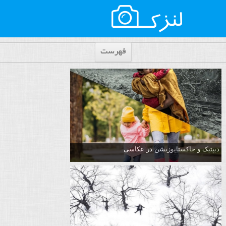
فهرست
دیپتیک و جاکستا‌پوزیشن در عکاسی