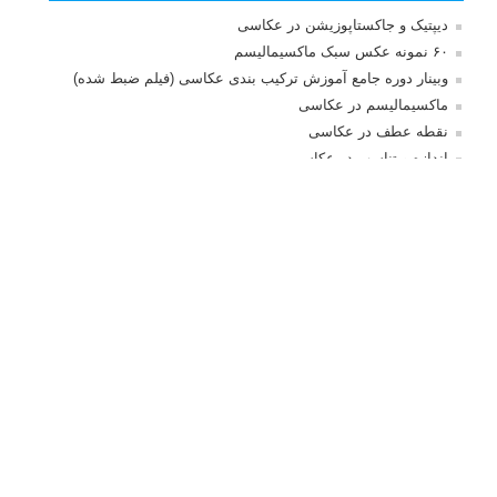
بخش های تازه لنزک
پروژه های عکاسی
مصاحبه با عکاسان
مسابقه عکاسی
فروش عکس
عکس‌کاوی
نگاه عکاس
تازه ترین مطالب
دیپتیک و جاکستا‌پوزیشن در عکاسی
۶۰ نمونه عکس سبک ماکسیمالیسم
وبینار دوره جامع آموزش ترکیب بندی عکاسی (فیلم ضبط شده)
ماکسیمالیسم در عکاسی