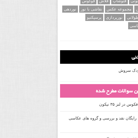
اه و سفید
عکاسی ماکرو
نظره
عکاسی ورزشی
عکاسی پرتره
ام بخش
عکس های الهام بخش
ونی
فتوشاپ
فلاش
فوکوس
ن
مجموعه عکس
نقاشی با نور
نوردهی
ولانی
نورپردازی
پرسپکتیو
اسی
تنی
کودک سروش
ین سوالات مطرح شده
 در لنز ۳۵ نیکون