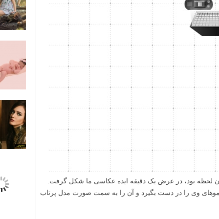
هیچ در یا پنجره ای در آنجا وجود نداشت، گرد و غبار همه جا را
گرفته بود و دیوارها بوسیله نقاشی و گرافیتی پوشانده شده بودند و این همه امکانات ما بود. اری (Arii)، مدل
ما، با فاصله اندکی از دیوار ایستاده بود و دوربین دقیقا در مقابل وی قرار داده شده بود و یک سافت باکس ۵۰