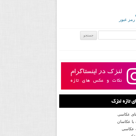
 رمز عبور
ی:
 تازه لنزک
های عکاسی
با عکاسان
 عکاسی