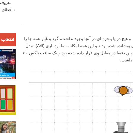
معروف ش
خطای اع
انتخاب 