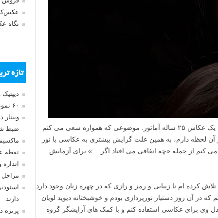
فروش 
عکس‌کا
نگاه ع
تازه تر
دیپتیک 
۶۰ نمونه عکس سبک ماکسیمالیسم
وبینار 
من واروی بلمونت (Warui Belmont) هستم، یک عکاس ۲۵ ساله آماتور. موضوعی که همواره سعی می کنم
ضبط شد
آن لحظه دارم، به همین علت گرایش بیشتری به عکاسی با نور
ماکسیم
اره تلاش می کنم از جمله «چه اتفاقی می افتاد اگر …» برای آزمایش
نقطه ع
اندازه 
مراحل 
«مطلوبیت – Desirability»، من تلاش کرده ام تا زیبایی و رمز و رازی که در چهره زنان وجود دارد
استودیو
که در آن روز دستیار نورپردازی بودم و خوشبختانه دیوید لویان
دارند
مدل وی برای عکاسی استفاده کنم و با کمک های آرایشگر گروه
پرتره د