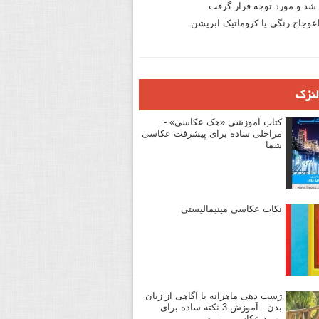
د و مورد توجه قرار گرفت
وجاج رنگی یا کروماتیک ابریشن
لنزک
کتاب آموزشی «هک عکاسی» -
مراحلی ساده برای پیشرفت عکاسی
شما
نکات عکاسی مینیمالیستی
ژست دهی ماهرانه با آگاهی از زبان
بدن - آموزش 3 نکته ساده برای
بهبود عکاسی پرتره