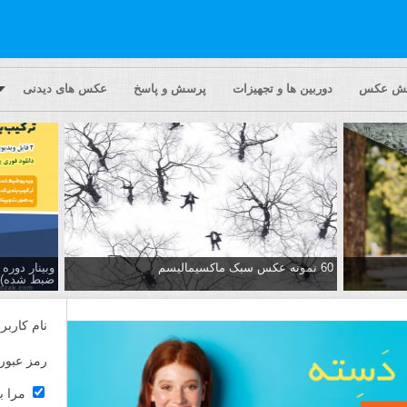
یش عکس
دوربین ها و تجهیزات
پرسش و پاسخ
عکس های دیدنی
60 نمونه عکس سبک ماکسیمالیسم
وبینار دور
ضبط شده)
نام کاربر
رمز عبور
مرا ب