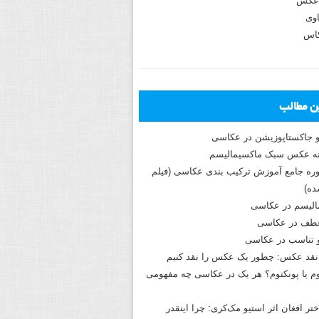
عکس
وی
کاس
ین مطالب
و جاکستا‌پوزیشن در عکاسی
دوره جامع آموزش ترکیب بندی عکاسی (فیلم
ه)
الیسم در عکاسی
طف در عکاسی
و تناسب در عکاسی
نقد عکس: چطور یک عکس را نقد کنیم
م یا پونکتوم؟ هر یک در عکاسی چه مفهومی
ختر افغان اثر استیو مک‌کری: چرا اینقدر