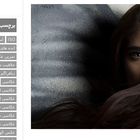
برچسب‌
ISO
آم
ایده های
تمرین ع
خلاقیت د
دیافراگم
عکاسی
تم.
عکاسی از
عکاسی از
عکاسی خی