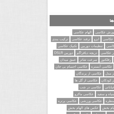
ها
وزش عکاسی
الهام عکاسی
 عکاسی
ایزو
ترفند عکاسی
ترکیب بندی
کاسی
تنظیمات دوربین
تکنیک عکاسی
ر عکاسی
دریچه دیافراگم
دوربین DSLR
رفلکتور
سرعت شاتر
عمق میدان
عکاسی آبستره
عکاسی اجسام بی جان
 مدل
عکاسی از پرندگان
 کودکان
عکاسی از گل ها
ابانی
عکاسی در شب