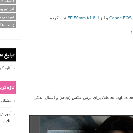
عکاسی سی
عکاسی م
عکس اله
فاصله کان
لنز دوربی
نوردهی ط
ژست عک
تبلیغ م
آتلیه 
تازه تر
مشکل فکوس