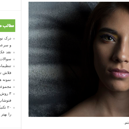
مطالب م
و سرعت
نقد عکس
سوالات
تنظیمات
فلاش تو
نمونه 
مجموعه
 آن لحظه بود، در عرض یک دقیقه ایده عکاسی ما شکل گرفت.
۳ روش 
، موهای وی را در دست بگیرد و آن را به سمت صورت مدل پرتاب
فتوشاپ
۲۰ تک
را بهتر 