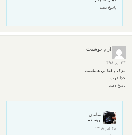
نکات ژست دهی عکاسی از مراسم عروسی | ژست دهی به
داماد
ژست های عکاسی – 21 ژست برای آقایان
نظرات شما
حمید
۱۴ فروردین ۱۳۹۹
با درود
من سه یا چهارمحل ماهى هست که با لنزک آشنا شده ام و همیشه
افسوس میخورم اى کاش زودتر سایت شما رو کشف میکردم. بدون
اغراق روزی نمیگذرد که من مقاله اى از لنزک نخواهم و استفاده