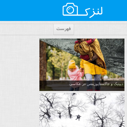
فهرست
دیپتیک و جاکستا‌پوزیشن در عکاسی