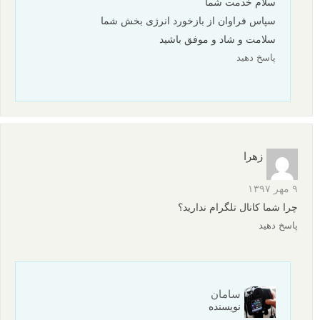
نکنم. همیشه هم مقالات تازه میارید و این نشان از پویایى و زنده بودن
سایت شماست و این انرژى و حس شادابى و لذات زندگى را به
خواننده ها هم منتقل میکند. انصافا که بى نظیرید . درود بر شما
پاسخ دهید
سامان
نویسنده
۱۵ فروردین ۱۳۹۹
سلام خدمت شما حمید آقای بزرگوار
سپاس فراوان از شما که برای سایت خودتان می نویسید و
این تجربه زیبایتان را به اشتراک می گذارید. بسیار
خوشحالیم از همراهی شما و اینکه لنزک برایتان مفید واقع
شده، انرژی ای که برایمان ارسال نمودید با لطف تان بسیار
در این ایام به ویژه ارزشمند است برایمان. امیدواریم
همواره بتوانیم در این مسیر در کنار شما عزیزان خدمت
کنیم.
سلامت، آرام و شاد باشید.