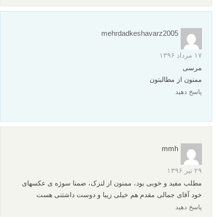
۹ مهر ۱۳۹۷
سلام خدمت شما
داریم، @lenzak
موفق باشید
پاسخ دهید
شهریار
۶ مرداد ۱۳۹۷
خیلی عالی مرسی از اطلاعات خوبتون.با قدرت ادامه بدید.چند وقت
پیش تو یه سمینار عکاسی لنزک رو به عنوان بهترین سایت عکاسی
ایران معرفی کردن بهمون واقعا عالییییییی
پاسخ دهید