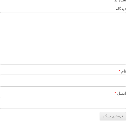
mehrdadkeshavarz2005
۱۷ مرداد ۱۳۹۶
مرسی
ممنون از مطالبتون
پاسخ دهید
mmh
۲۹ تیر ۱۳۹۶
مطلب مفید و خوبی بود، ممنون از لنزک، ضمنا سوژه ی عکسهای
خود آقای جمالی مقدم هم خیلی زیبا و دوست داشتنی هست
پاسخ دهید