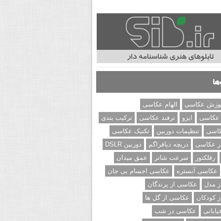
ها
وزش عکاسی
الهام عکاسی
 عکاسی
ایزو
ترفند عکاسی
ترکیب بندی
کاسی
تنظیمات دوربین
تکنیک عکاسی
ر عکاسی
دریچه دیافراگم
دوربین DSLR
رفلکتور
سرعت شاتر
عمق میدان
عکاسی آبستره
عکاسی اجسام بی جان
 مدل
عکاسی از پرندگان
 کودکان
عکاسی از گل ها
ابانی
عکاسی در شب