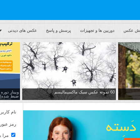
یش عکس
دوربین ها و تجهیزات
پرسش و پاسخ
عکس های دیدنی
60 نمونه عکس سبک ماکسیمالیسم
وبینار دور
ضبط شده)
نام کاربر
رمز عبور
مرا ب