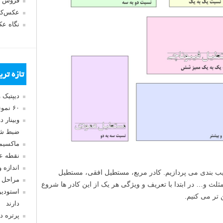
فروش 
عکس‌کا
نگاه ع
تازه تر
دیپتیک 
۶۰ نمونه عکس سبک ماکسیمالیسم
وبینار 
ضبط شد
ماکسیم
نقطه ع
اندازه 
یب بندی می پردازیم. کادر مربع، مستطیل افقی، مستطیل
مراحل 
لث و… در ابتدا با تعریف و ویژگی هر یک از این کادر ها شروع
استودیو
تر می کنیم.
دارند
پرتره د