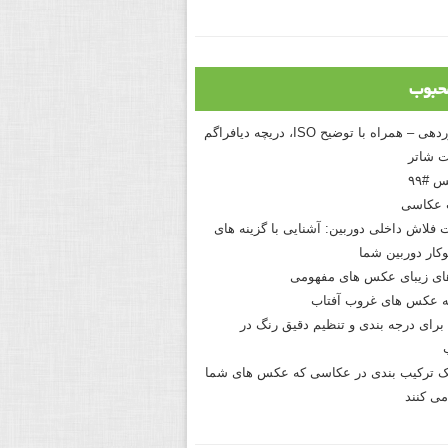
حبوب
درک نوردهی – همراه با توضیح ISO، دریچه دیافراگم
 شاتر
 #۹۹
 عکاسی
 فلاش داخلی دوربین: آشنایی با گزینه های
کار دوربین شما
های زیبای عکس های مفهومی
 عکس های غروب آفتاب
برای درجه بندی و تنظیم دقیق رنگ در
نیک ترکیب بندی در عکاسی که عکس های شما
می کنند