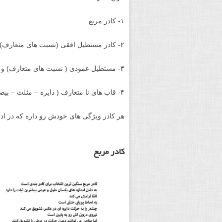
۱- کادر مربع
۲- کادر مستطیل افقی (نسبت های متعارف)و(پانوراماها)
۳- مستطیل عمودی ( نسبت های متعارف) و (ورتوراما ها)
۴- قاب های نا متعارف ( دایره – مثلث – بیضی و …)
هر کادر ویژگی های خودش رو داره که در اد
کادر مربع