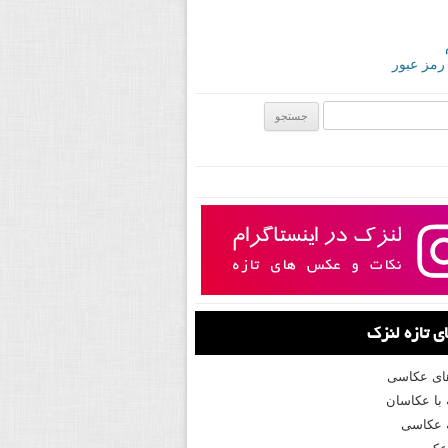
 رمز عبور
ی:
 تازه لنزک
های عکاسی
با عکاسان
 عکاسی