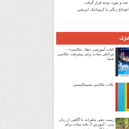
د و مورد توجه قرار گرفت
وجاج رنگی یا کروماتیک ابریشن
لنزک
کتاب آموزشی «هک عکاسی» -
مراحلی ساده برای پیشرفت عکاسی
شما
نکات عکاسی مینیمالیستی
ژست دهی ماهرانه با آگاهی از زبان
بدن - آموزش 3 نکته ساده برای
بهبود عکاسی پرتره