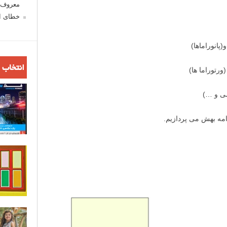
معروف ش
خطای اع
انتخاب 
امه بهش می پردازیم.