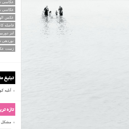
عکاسی سی
عکاسی م
عکس اله
فاصله کان
لنز دوربی
نوردهی ط
ژست عک
تبلیغ م
آتلیه 
تازه تر
مشکل فکوس