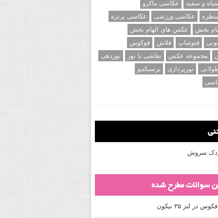
اه و سفید
عکاسی ماکرو
نظره
عکاسی ورزشی
عکاسی پرتره
ام بخش
عکس های الهام بخش
ونی
فتوشاپ
فلاش
فوکوس
ن
مجموعه عکس
نقاشی با نور
نوردهی
ولانی
نورپردازی
پرسپکتیو
اسی
تنی
کودک سروش
ین سوالات مطرح شده
 در لنز ۳۵ نیکون