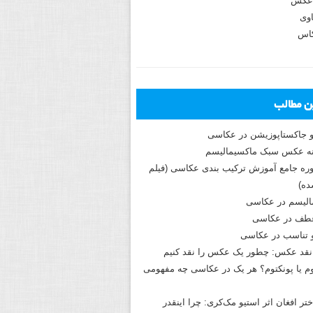
عکس
وی
کاس
ین مطالب
و جاکستا‌پوزیشن در عکاسی
دوره جامع آموزش ترکیب بندی عکاسی (فیلم
ه)
الیسم در عکاسی
طف در عکاسی
و تناسب در عکاسی
نقد عکس: چطور یک عکس را نقد کنیم
م یا پونکتوم؟ هر یک در عکاسی چه مفهومی
ختر افغان اثر استیو مک‌کری: چرا اینقدر