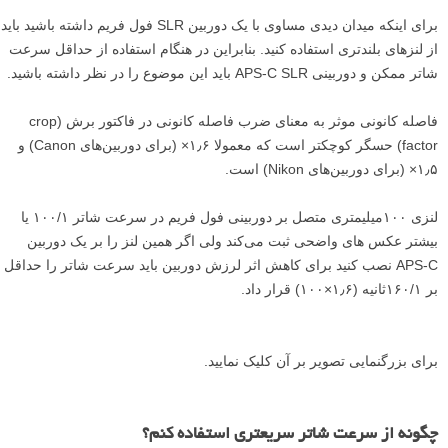
برای اینکه میدان دیدی مساوی با یک دوربین SLR فول فریم داشته باشید باید
از لنز‌های بلند‌تری استفاده کنید. بنابراین در هنگام استفاده از حداقل سرعت
شاتر ممکن و دوربینی APS-C SLR باید این موضوع را در نظر داشته باشید.
فاصله کانونی موثر به معنای ضرب فاصله کانونی در فاکتور برش (crop
factor) حسگر کوچکتر است که معمولا ۱٫۶× (برای دوربین‌های Canon) و
۱٫۵× (برای دوربین‌های Nikon) است.
لنزی ۱۰۰میلیمتری متصل بر دوربینی فول فریم در سرعت شاتر ۱۰۰/۱ یا
بیشتر عکس های واضحی ثبت می‌کند ولی اگر همین لنز را بر یک دوربین
APS-C نصب کنید برای کاهش اثر لرزش دوربین باید سرعت شاتر را حداقل
بر ۱۶۰/۱ثانیه (۱٫۶×۱۰۰) قرار داد.
برای بزرگنمایی تصویر بر آن کلیک نمایید.
چگونه از سرعت شاتر سریعتری استفاده کنم؟