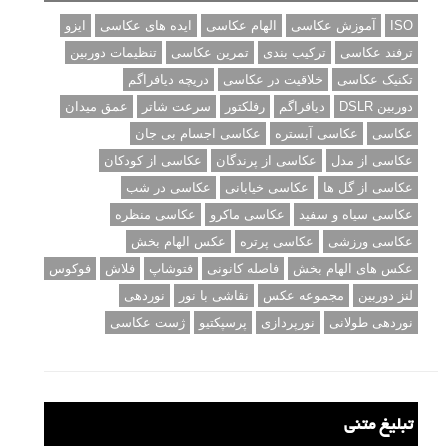
ISO
آموزش عکاسی
الهام عکاسی
ایده های عکاسی
ایزو
ترفند عکاسی
ترکیب بندی
تمرین عکاسی
تنظیمات دوربین
تکنیک عکاسی
خلاقیت در عکاسی
دریچه دیافراگم
دوربین DSLR
دیافراگم
رفلکتور
سرعت شاتر
عمق میدان
عکاسی
عکاسی آبستره
عکاسی اجسام بی جان
عکاسی از مدل
عکاسی از پرندگان
عکاسی از کودکان
عکاسی از گل ها
عکاسی خیابانی
عکاسی در شب
عکاسی سیاه و سفید
عکاسی ماکرو
عکاسی منظره
عکاسی ورزشی
عکاسی پرتره
عکس الهام بخش
عکس های الهام بخش
فاصله کانونی
فتوشاپ
فلاش
فوکوس
لنز دوربین
مجموعه عکس
نقاشی با نور
نوردهی
نوردهی طولانی
نورپردازی
پرسپکتیو
ژست عکاسی
تبلیغ متنی