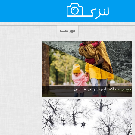
فهرست
دیپتیک و جاکستا‌پوزیشن در عکاسی