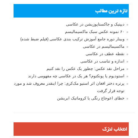
تازه ترین مطالب
دیپتیک و جاکستا‌پوزیشن در عکاسی
۶۰ نمونه عکس سبک ماکسیمالیسم
وبینار دوره جامع آموزش ترکیب بندی عکاسی (فیلم ضبط شده)
ماکسیمالیسم در عکاسی
نقطه عطف در عکاسی
اندازه و تناسب در عکاسی
مراحل نقد عکس: چطور یک عکس را نقد کنیم
استودیوم یا پونکتوم؟ هر یک در عکاسی چه مفهومی دارند
پرتره دختر افغان اثر استیو مک‌کری: چرا اینقدر معروف شد و مورد
توجه قرار گرفت
خطای اعوجاج رنگی یا کروماتیک ابریشن
انتخاب لنزک