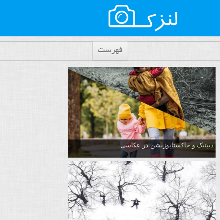
فهرست
دیپتیک و جاکستا‌پوزیشن در عکاسی