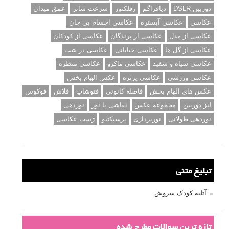
دوربین DSLR
دیافراگم
رفلکتور
سرعت شاتر
عمق میدان
عکاسی
عکاسی آبستره
عکاسی اجسام بی جان
عکاسی از مدل
عکاسی از پرندگان
عکاسی از کودکان
عکاسی از گل ها
عکاسی خیابانی
عکاسی در شب
عکاسی سیاه و سفید
عکاسی ماکرو
عکاسی منظره
عکاسی ورزشی
عکاسی پرتره
عکس الهام بخش
عکس های الهام بخش
فاصله کانونی
فتوشاپ
فلاش
فوکوس
لنز دوربین
مجموعه عکس
نقاشی با نور
نوردهی
نوردهی طولانی
نورپردازی
پرسپکتیو
ژست عکاسی
تبلیغ متنی
آتلیه کودک سروش
تازه ترین سوالات مطرح شده