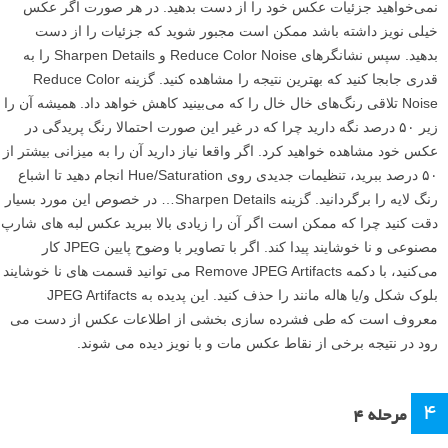
نمی‌خواهید جزئیات عکس خود را از دست بدهید. در هر صورت اگر عکس
خیلی نویز داشته باشد ممکن است مجبور شوید که جزئیات را از دست
بدهید. سپس نشانگرهای Reduce Color Noise و Sharpen Details را به
قدری جابجا کنید که بهترین نتیجه را مشاهده کنید. گزینه Reduce Color
Noise تلاقی رنگ‌های خال خال را که می‌بینید کاهش خواهد داد. همیشه آن را
زیر ۵۰ درصد نگه دارید چرا که در غیر این صورت احتمالا رنگ پریدگی در
عکس خود مشاهده خواهید کرد. اگر واقعا نیاز دارید آن را به میزانی بیشتر از
۵۰ درصد ببرید، تنظیمات جدیدی روی Hue/Saturation انجام دهید تا اشباع
رنگ لایه را برگردانید. گزینه Sharpen Details… در خصوص این مورد بسیار
دقت کنید چرا که ممکن است اگر آن را زیادی بالا ببرید عکس لبه های شارپ
مصنوعی و نا خوشایند پیدا کند. اگر با تصاویر با وضوح پایین JPEG کار
می‌کنید، با دکمه Remove JPEG Artifacts می توانید قسمت های نا خوشایند
بلوک شکل و/یا هاله مانند را حذف کنید. این پدیده به JPEG Artifacts
معروف است که طی فشرده سازی بخشی از اطلاعات عکس از دست می
رود در نتیجه برخی از نقاط عکس مات و با نویز دیده می شوند.
۴
مرحله ۴