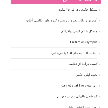
مشکل فکوس در لنز ۳۵ نیکون
آموزش رایگان نقد و بررسی و گروه های عکاسی آنلاین
مشکل با کم کردن دیافراگم
Fujifilm or Olympus
انتخاب ۹۰d به جای ۸۰d یا خرید لنز؟
کسب درامد از عکاسی
نحوه آپلود عکس
ارور cannot start live view
کم شدن ناگهانی نور در دوربین
نورسنجی فلاشر پرتابل