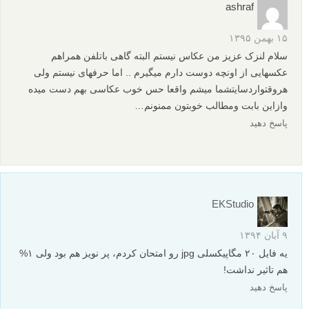
ashraf
۱۵ بهمن ۱۳۹۵
سلام لنزک عزیز من عکاس نیستم البته گاهی باتلفن همراهم
عکسهایی از اونچه دوست دارم میگیرم .. اما حرفهای نیستم ولی
هروقتواردسایتشما میشم واقعا حس خوب عکاسی بهم دست میده
وازاین بابت ومطالب خوبتون ممنونم…
پاسخ دهید
EKStudio
۹ آبان ۱۳۹۴
یه فایل ۲۰ مگاپیکسلی jpg رو امتحان کردم، پر نویز هم بود ولی ۱%
هم تاثیر نداشت!
پاسخ دهید