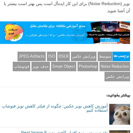
نویز (Noise Reduction) برای این کار ایده‌آل است پس بهتر است بیشتر با
آن آشنا شوید.
متوسط
ویرایش عکس
DSLR
ISO
JPEG Artifacts
برچسب ها
Noise Reduction
Photoshop
Smart Object
حذف نویز
فوتوشاپ
ویرایش عکس
بیشتر بخوانید:
آموزش کاهش نویز عکس: چگونه از فیلتر کاهش نویز فتوشاپ
استفاده کنیم
نقد و بررسی نرم افزار کاهش نویز Neat Image 8