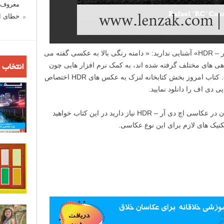
معروف ش
خطای اع
اگر با اصطلاح «دامنه رنگی بالا» یا «اچ دی آر – HDR» آشنایی ندارید: « دامنه رنگی بالا به عکسی گفته می
هی های مختلف گرفته شده اند، به کمک نرم افزار هایی چون
انتخاب 
فوتوشاپ یا Photomatrix ساخته می شود.». کتاب امروز بخش کتابخانه لنزک به عکس های HDR اختصاص
ی دی اف را دانلود نمایید.
هر آنچه برای شروع یادگیری و حرفه ای شدن در عکاسی اچ دی آر – HDR نیاز دارید در این کتاب خواهید
نیک های لازم برای این نوع عکاسی.