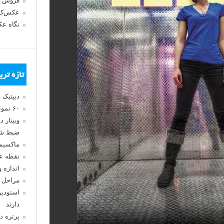
فروش 
عکس‌کا
نگاه ع
تازه تر
دیپتیک 
۶۰ نمونه عکس سبک ماکسیمالیسم
وبینار 
ضبط شد
ماکسیم
نقطه ع
اندازه 
مراحل 
استودیو
دارند
پرتره د