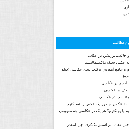
عکس
وی
کاس
ین مطالب
و جاکستا‌پوزیشن در عکاسی
دوره جامع آموزش ترکیب بندی عکاسی (فیلم
ه)
الیسم در عکاسی
طف در عکاسی
و تناسب در عکاسی
نقد عکس: چطور یک عکس را نقد کنیم
م یا پونکتوم؟ هر یک در عکاسی چه مفهومی
ختر افغان اثر استیو مک‌کری: چرا اینقدر