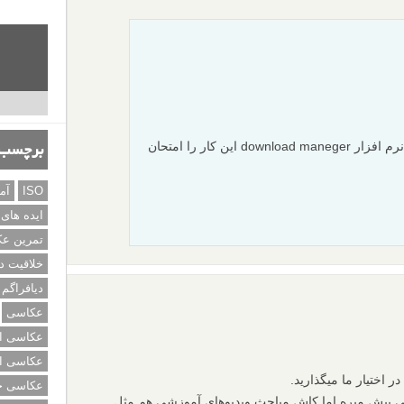
لینک مشکلی ندارد اگر نتوانستید با نرم افزار download maneger این کار را امتحان
برچسب‌
ISO
آم
ایده های
تمرین ع
خلاقیت د
دیافراگم
عکاسی
عکاسی از
عکاسی از
 اختیار ما میگذارید.
عکاسی خی
بی پیش میره اما کاش مباحث ویدیوهای آموزشی هم مثل