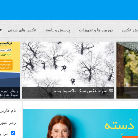
یش عکس
دوربین ها و تجهیزات
پرسش و پاسخ
عکس های دیدنی
60 نمونه عکس سبک ماکسیمالیسم
وبینار دور
ضبط شده)
نام کاربر
رمز عبور
مرا ب