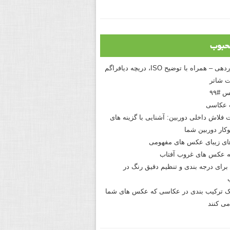
حبوب
درک نوردهی – همراه با توضیح ISO، دریچه دیافراگم
 شاتر
 #۹۹
 عکاسی
 فلاش داخلی دوربین: آشنایی با گزینه های
کار دوربین شما
های زیبای عکس های مفهومی
 عکس های غروب آفتاب
برای درجه بندی و تنظیم دقیق رنگ در
نیک ترکیب بندی در عکاسی که عکس های شما
می کنند