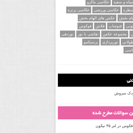
اه و سفید
عکاسی ماکرو
نظره
عکاسی ورزشی
عکاسی پرتره
ام بخش
عکس های الهام بخش
ونی
فتوشاپ
فلاش
فوکوس
ن
مجموعه عکس
نقاشی با نور
نوردهی
ولانی
نورپردازی
پرسپکتیو
اسی
تنی
کودک سروش
ین سوالات مطرح شده
 در لنز ۳۵ نیکون