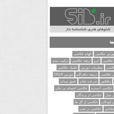
ها
وزش عکاسی
الهام عکاسی
 عکاسی
ایزو
ترفند عکاسی
ترکیب بندی
کاسی
تنظیمات دوربین
تکنیک عکاسی
ر عکاسی
دریچه دیافراگم
دوربین DSLR
رفلکتور
سرعت شاتر
عمق میدان
عکاسی آبستره
عکاسی اجسام بی جان
 مدل
عکاسی از پرندگان
 کودکان
عکاسی از گل ها
ابانی
عکاسی در شب