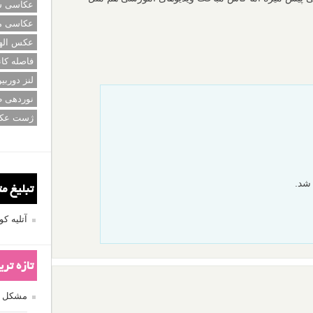
عکاسی سی
عکاسی م
عکس اله
فاصله کان
لنز دوربی
نوردهی ط
ژست عک
 شد.
تبلیغ م
آتلیه 
تازه تر
مشکل فکوس