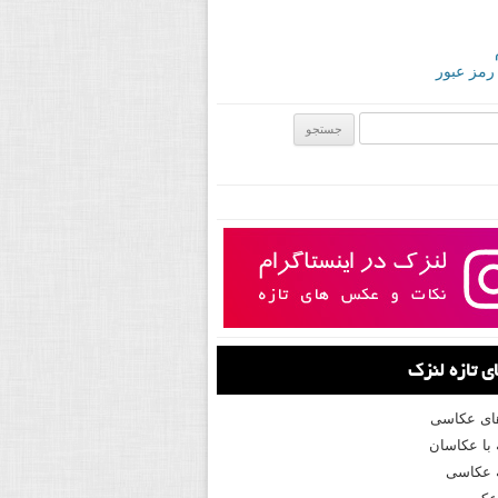
 رمز عبور
ی:
 تازه لنزک
های عکاسی
با عکاسان
 عکاسی