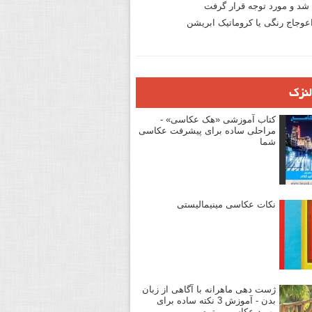
د و مورد توجه قرار گرفت
وجاج رنگی یا کروماتیک ابریشن
لنزک
کتاب آموزشی «هک عکاسی» -
مراحلی ساده برای پیشرفت عکاسی
شما
نکات عکاسی مینیمالیستی
ژست دهی ماهرانه با آگاهی از زبان
بدن - آموزش 3 نکته ساده برای
بهبود عکاسی پرتره