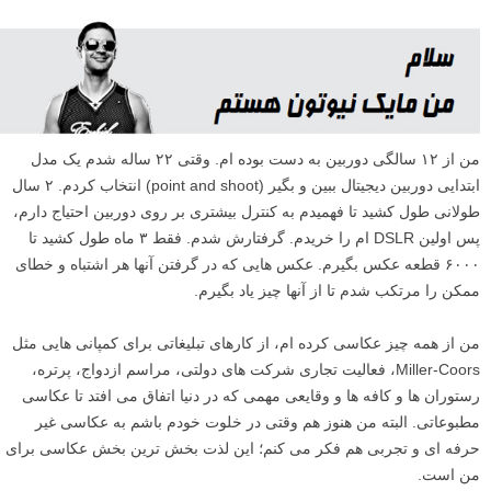
من از ۱۲ سالگی دوربین به دست بوده ام. وقتی ۲۲ ساله شدم یک مدل
ابتدایی دوربین دیجیتال ببین و بگیر (point and shoot) انتخاب کردم. ۲ سال
طولانی طول کشید تا فهمیدم به کنترل بیشتری بر روی دوربین احتیاج دارم،
پس اولین DSLR ام را خریدم. گرفتارش شدم. فقط ۳ ماه طول کشید تا
۶۰۰۰ قطعه عکس بگیرم. عکس هایی که در گرفتن آنها هر اشتباه و خطای
ممکن را مرتکب شدم تا از آنها چیز یاد بگیرم.
من از همه چیز عکاسی کرده ام، از کارهای تبلیغاتی برای کمپانی هایی مثل
Miller-Coors، فعالیت تجاری شرکت های دولتی، مراسم ازدواج، پرتره،
رستوران ها و کافه ها و وقایعی مهمی که در دنیا اتفاق می افتد تا عکاسی
مطبوعاتی. البته من هنوز هم وقتی در خلوت خودم باشم به عکاسی غیر
حرفه ای و تجربی هم فکر می کنم؛ این لذت بخش ترین بخش عکاسی برای
من است.