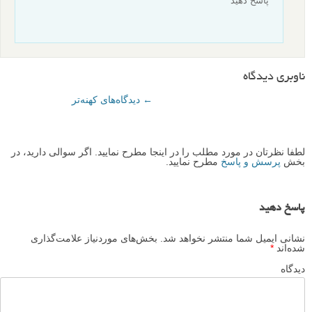
بنده منتظرم ؟؟؟؟؟؟؟؟؟؟
پاسخ دهید
سامان
نویسنده
۳۱ شهریور ۱۳۹۵
سلام خدمت شما
سلامت باشید.
بله هیچ مشکلی وجود ندارد.
اگر در مرحله ای با مشکل مواجه شدید، یک ایمیل به
info@lenzak.com
ارسال فرمایید. کارشناسان بخش
فروشگاه هر چه سریع تر مشکل شما را بر طرف خواهند
ساخت.
با احترام
پاسخ دهید