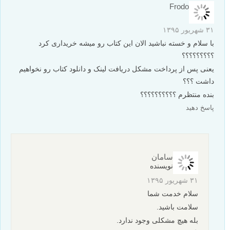
سامان
نویسنده
۵ اسفند ۱۳۹۷
درود فراوان
کتاب همین الان به آدرس ایمیل شما ارسال می گردد،
همچنین می توانید به پشتیبانی تلگرام ما پیام دهید
Telegram.me/Lenzak_support
موفق باشید، با آرزوی بهترین ها
پاسخ دهید
الهام فیضیان