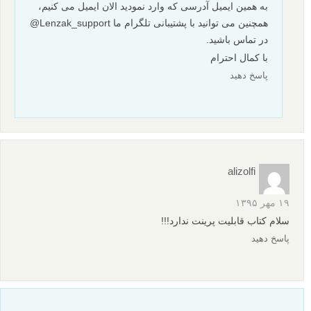
سامان
نویسنده
۲۶ شهریور ۱۳۹۸
سلام خدمت شما
خیر فقط الکترونیکی
پاسخ دهید
sarahsanaie
۴ اسفند ۱۳۹۷
سلام من کتاب هک عکاسی رو خریدم ولی نمیتونم دانلود کنم . لطفا
راهنمایی می کنید.
ممنون
پاسخ دهید