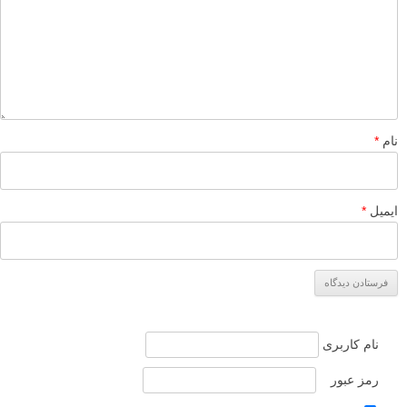
حسنی !
۵ شهریور ۱۳۹۵
سلام نسخه ی چاپ شده ی رنگی و روغنی این رو ندارید ؟
پاسخ دهید
elahe63
۱۲ مرداد ۱۳۹۵
سلام من هرجا میگردم گزینه خرید این کتاب نیس ک به درگاه بانک
وصل بشه و پولو واریز کنم تا بشه دانلودش کرد میشه راهنمایی کنین
ممنون
پاسخ دهید