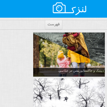
فهرست
دیپتیک و جاکستا‌پوزیشن در عکاسی