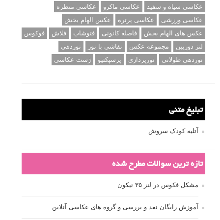
عکاسی سیاه و سفید
عکاسی ماکرو
عکاسی منظره
عکاسی ورزشی
عکاسی پرتره
عکس الهام بخش
عکس های الهام بخش
فاصله کانونی
فتوشاپ
فلاش
فوکوس
لنز دوربین
مجموعه عکس
نقاشی با نور
نوردهی
نوردهی طولانی
نورپردازی
پرسپکتیو
ژست عکاسی
تبلیغ متنی
آتلیه کودک سروش
تازه ترین سوالات مطرح شده
مشکل فکوس در لنز ۳۵ نیکون
آموزش رایگان نقد و بررسی و گروه های عکاسی آنلاین