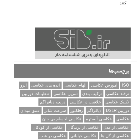
کنند
برچسب‌ها
ISO
آموزش عکاسی
الهام عکاسی
ایده های عکاسی
ایزو
ترفند عکاسی
ترکیب بندی
تمرین عکاسی
تنظیمات دوربین
تکنیک عکاسی
خلاقیت در عکاسی
دریچه دیافراگم
دوربین DSLR
دیافراگم
رفلکتور
سرعت شاتر
عمق میدان
عکاسی
عکاسی آبستره
عکاسی اجسام بی جان
عکاسی از مدل
عکاسی از پرندگان
عکاسی از کودکان
عکاسی از گل ها
عکاسی خیابانی
عکاسی در شب