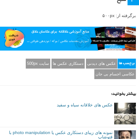
منبع
برگرفته از: ۵۰۰px
عکس های دیدنی
دستکاری عکس ها
سایت 500px
برچسب ها
عکاسی اجسام بی جان
بیشتر بخوانید:
عکس های خلاقانه سیاه و سفید
نمونه های زیبای دستکاری عکس یا photo manipulation با
فتوشاپ