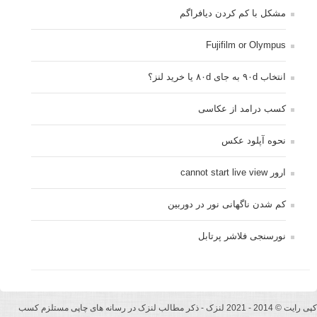
مشکل با کم کردن دیافراگم
Fujifilm or Olympus
انتخاب ۹۰d به جای ۸۰d یا خرید لنز؟
کسب درامد از عکاسی
نحوه آپلود عکس
ارور cannot start live view
کم شدن ناگهانی نور در دوربین
نورسنجی فلاشر پرتابل
کپی رایت © 2014 - 2021 لنزک - ذکر مطالب لنزک در رسانه های چاپی مستلزم کسب