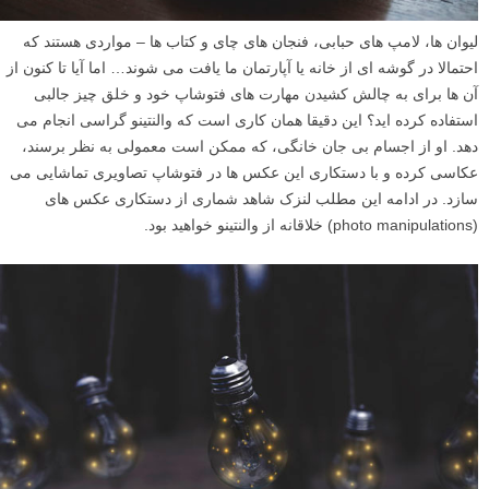
لیوان ها، لامپ های حبابی، فنجان های چای و کتاب ها – مواردی هستند که
احتمالا در گوشه ای از خانه یا آپارتمان ما یافت می شوند… اما آیا تا کنون از
آن ها برای به چالش کشیدن مهارت های فتوشاپ خود و خلق چیز جالبی
استفاده کرده اید؟ این دقیقا همان کاری است که والنتینو گراسی انجام می
دهد. او از اجسام بی جان خانگی، که ممکن است معمولی به نظر برسند،
عکاسی کرده و با دستکاری این عکس ها در فتوشاپ تصاویری تماشایی می
سازد. در ادامه این مطلب لنزک شاهد شماری از دستکاری عکس های
(photo manipulations) خلاقانه از والنتینو خواهید بود.