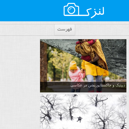
فهرست
دیپتیک و جاکستا‌پوزیشن در عکاسی