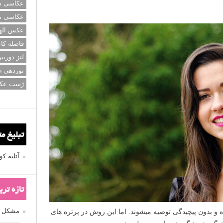
عکاسی سی
عکاسی م
عکس اله
فاصله کان
لنز دوربی
نوردهی ط
ژست عک
تبلیغ م
آتلیه 
تازه تر
مشکل فکوس
 و بدون پیچیدگی توصیه می­شوند. اما این روش در پرتره های