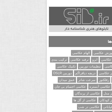
ها
وزش عکاسی
الهام عکاسی
 عکاسی
ایزو
ترفند عکاسی
ترکیب بندی
کاسی
تنظیمات دوربین
تکنیک عکاسی
ر عکاسی
دریچه دیافراگم
دوربین DSLR
رفلکتور
سرعت شاتر
عمق میدان
عکاسی آبستره
عکاسی اجسام بی جان
 مدل
عکاسی از پرندگان
 کودکان
عکاسی از گل ها
ابانی
عکاسی در شب