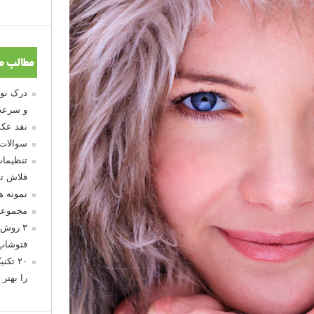
مطالب م
و سرعت
نقد عکس
سوالات
تنظیمات
فلاش تو
نمونه 
مجموعه
۳ روش 
فتوشاپ
۲۰ تک
را بهتر 