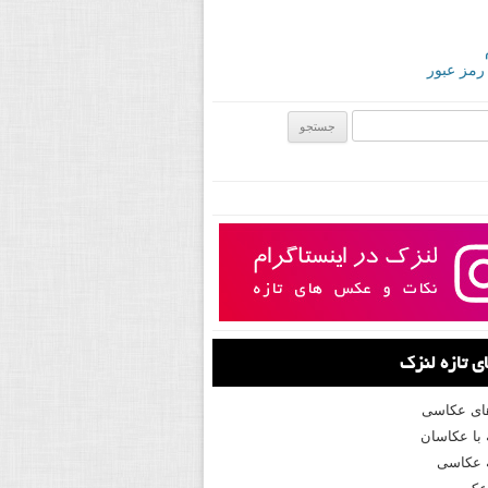
 رمز عبور
ی:
 تازه لنزک
های عکاسی
با عکاسان
 عکاسی