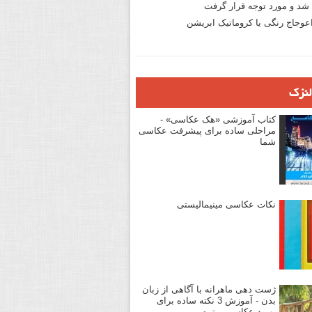
د و مورد توجه قرار گرفت
وجاج رنگی یا کروماتیک ابریشن
لنزک
کتاب آموزشی «هک عکاسی» -
مراحلی ساده برای پیشرفت عکاسی
شما
نکات عکاسی مینیمالیستی
ژست دهی ماهرانه با آگاهی از زبان
بدن - آموزش 3 نکته ساده برای
بهبود عکاسی پرتره