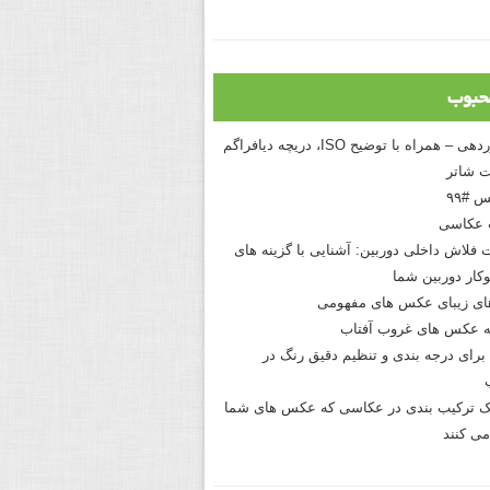
حبوب
درک نوردهی – همراه با توضیح ISO، دریچه دیافراگم
 شاتر
 #۹۹
 عکاسی
 فلاش داخلی دوربین: آشنایی با گزینه های
کار دوربین شما
های زیبای عکس های مفهومی
 عکس های غروب آفتاب
برای درجه بندی و تنظیم دقیق رنگ در
نیک ترکیب بندی در عکاسی که عکس های شما
می کنند