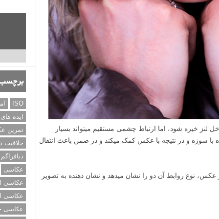
برچسب‌
ISO
آم
ایده های
ل لنز خیره شود، اما ارتباط چشمی مستقیم می­تواند بسیار
تمرین ع
نده با سوژه و در نتیجه با عکس کمک می­کند و در ضمن باعث انتقال
خلاقیت د
دیافراگم
عکاسی
عکس، نوع روابط آن دو را نشان می­دهد و نشان دهنده به تصویر
عکاسی از
عکاسی از
عکاسی خی