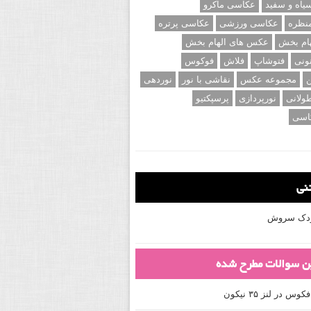
اه و سفید
عکاسی ماکرو
نظره
عکاسی ورزشی
عکاسی پرتره
ام بخش
عکس های الهام بخش
ونی
فتوشاپ
فلاش
فوکوس
ن
مجموعه عکس
نقاشی با نور
نوردهی
ولانی
نورپردازی
پرسپکتیو
اسی
تنی
کودک سروش
ین سوالات مطرح شده
 در لنز ۳۵ نیکون