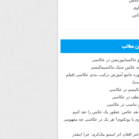
عکس
وی
کاس
ین مطالب
و جاکستا‌پوزیشن در عکاسی
دوره جامع آموزش ترکیب بندی عکاسی (فیلم
ه)
الیسم در عکاسی
طف در عکاسی
و تناسب در عکاسی
نقد عکس: چطور یک عکس را نقد کنیم
م یا پونکتوم؟ هر یک در عکاسی چه مفهومی
ختر افغان اثر استیو مک‌کری: چرا اینقدر