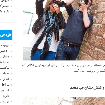
فروش 
عکس‌کا
نگاه ع
تازه تر
دیپتیک 
۶۰ نمونه عکس سبک ماکسیمالیسم
وبینار 
ضبط شد
سی هستند. پس در این مطلب
لنزک
برخی از مهمترین نکاتی که
ماکسیم
نند را بررسی می کنیم.
نقطه ع
اندازه 
مراحل 
 واکنش نشان می دهند
استودیو
دارند
پرتره د