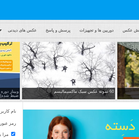
یش عکس
دوربین ها و تجهیزات
پرسش و پاسخ
عکس های دیدنی
60 نمونه عکس سبک ماکسیمالیسم
وبینار دور
ضبط شده)
نام کاربر
رمز عبور
مرا ب