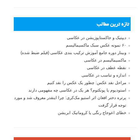
تازه ترین مطالب
دیپتیک و جاکستا‌پوزیشن در عکاسی
۶۰ نمونه عکس سبک ماکسیمالیسم
وبینار دوره جامع آموزش ترکیب بندی عکاسی (فیلم ضبط شده)
ماکسیمالیسم در عکاسی
نقطه عطف در عکاسی
اندازه و تناسب در عکاسی
مراحل نقد عکس: چطور یک عکس را نقد کنیم
استودیوم یا پونکتوم؟ هر یک در عکاسی چه مفهومی دارند
پرتره دختر افغان اثر استیو مک‌کری: چرا اینقدر معروف شد و مورد
توجه قرار گرفت
خطای اعوجاج رنگی یا کروماتیک ابریشن