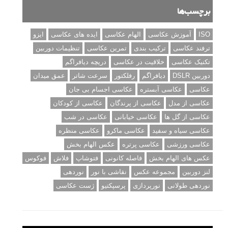
برچسب‌ها
ISO
آموزش عکاسی
الهام عکاسی
ایده های عکاسی
ایزو
ترفند عکاسی
ترکیب بندی
تمرین عکاسی
تنظیمات دوربین
تکنیک عکاسی
خلاقیت در عکاسی
دریچه دیافراگم
دوربین DSLR
دیافراگم
رفلکتور
سرعت شاتر
عمق میدان
عکاسی
عکاسی آبستره
عکاسی اجسام بی جان
عکاسی از مدل
عکاسی از پرندگان
عکاسی از کودکان
عکاسی از گل ها
عکاسی خیابانی
عکاسی در شب
عکاسی سیاه و سفید
عکاسی ماکرو
عکاسی منظره
عکاسی ورزشی
عکاسی پرتره
عکس الهام بخش
عکس های الهام بخش
فاصله کانونی
فتوشاپ
فلاش
فوکوس
لنز دوربین
مجموعه عکس
نقاشی با نور
نوردهی
نوردهی طولانی
نورپردازی
پرسپکتیو
ژست عکاسی