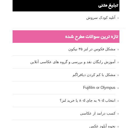
تبلیغ متنی
آتلیه کودک سروش
تازه ترین سوالات مطرح شده
مشکل فکوس در لنز ۳۵ نیکون
آموزش رایگان نقد و بررسی و گروه های عکاسی آنلاین
مشکل با کم کردن دیافراگم
Fujifilm or Olympus
انتخاب ۹۰d به جای ۸۰d یا خرید لنز؟
کسب درامد از عکاسی
نحوه آپلود عکس