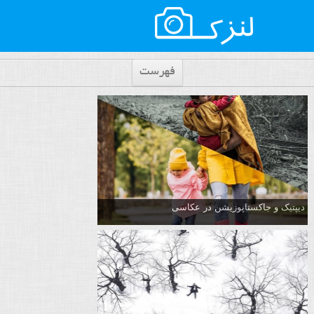
فهرست
دیپتیک و جاکستا‌پوزیشن در عکاسی