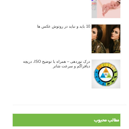
10 باید و نباید در روتوش عکس ها
درک نوردهی – همراه با توضیح ISO، دریچه
دیافراگم و سرعت شاتر
مطالب محبوب