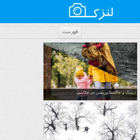
فهرست
دیپتیک و جاکستا‌پوزیشن در عکاسی