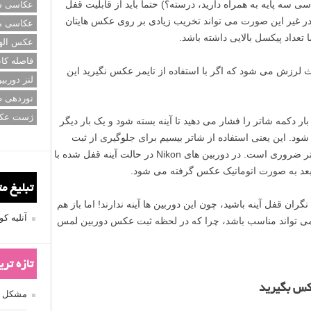
 سه پایه به همراه دارید، درسته؟) حتماً باید از قابلیت قفل
عکاسی سی
ن در غیر این صورت می تواند تخریب زیادی بر روی عکس هایتان
عکاسی م
تعداد پیکسل بالایی داشته باشد.
عکس اله
فاصله کان
 لرزش می شود که اگر با استفاده از تایمر عکس نگیرید این
لنز دوربی
نوردهی ط
ژست عک
 دکمه شاتر را فشار می دهید تا آینه بسته شود و یک بار دیگر
ود. این یعنی استفاده از شاتر بیسیم برای جلوگیری از ثبت
لرزش دوربین هنگام فشردن مجدد دکمه شاتر ضروری است. در دوربین های Nikon در حالت آینه قفل شده با
 و بعد به صورت اتوماتیک عکس گرفته می شود.
تبلیغ م
یازی نیست که نگران قفل آینه باشید، چون این دوربین ها آینه ندارند! اما باز هم
آتلیه 
 می تواند مناسب باشد، چرا که در لحظه ثبت عکس دوربین لمس
تازه تر
مشکل فکوس