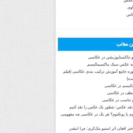
عکس
وی
کاس
ین مطالب
و جاکستا‌پوزیشن در عکاسی
دوره جامع آموزش ترکیب بندی عکاسی (فیلم
ه)
الیسم در عکاسی
طف در عکاسی
و تناسب در عکاسی
نقد عکس: چطور یک عکس را نقد کنیم
م یا پونکتوم؟ هر یک در عکاسی چه مفهومی
ختر افغان اثر استیو مک‌کری: چرا اینقدر