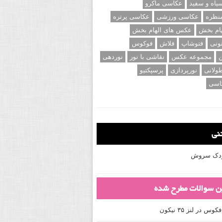
اه و سفید
عکاسی ماکرو
نظره
عکاسی ورزشی
عکاسی پرتره
ام بخش
عکس های الهام بخش
ونی
فتوشاپ
فلاش
فوکوس
ن
مجموعه عکس
نقاشی با نور
نوردهی
ولانی
نورپردازی
پرسپکتیو
اسی
تنی
کودک سروش
ین سوالات مطرح شده
 در لنز ۳۵ نیکون