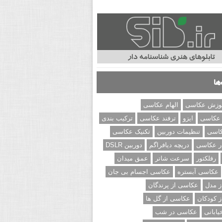
ها
وزش عکاسی
الهام عکاسی
 عکاسی
ایزو
ترفند عکاسی
ترکیب بندی
کاسی
تنظیمات دوربین
تکنیک عکاسی
ر عکاسی
دریچه دیافراگم
دوربین DSLR
رفلکتور
سرعت شاتر
عمق میدان
عکاسی آبستره
عکاسی اجسام بی جان
 مدل
عکاسی از پرندگان
 کودکان
عکاسی از گل ها
ابانی
عکاسی در شب