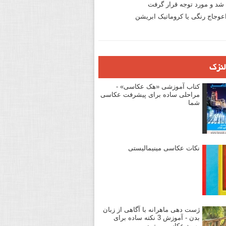
د و مورد توجه قرار گرفت
وجاج رنگی یا کروماتیک ابریشن
لنزک
کتاب آموزشی «هک عکاسی» -
مراحلی ساده برای پیشرفت عکاسی
شما
نکات عکاسی مینیمالیستی
ژست دهی ماهرانه با آگاهی از زبان
بدن - آموزش 3 نکته ساده برای
بهبود عکاسی پرتره