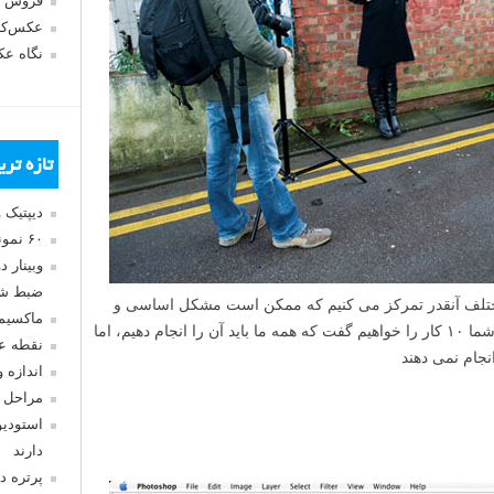
فروش 
عکس‌کا
نگاه ع
تازه تر
دیپتیک 
۶۰ نمونه عکس سبک ماکسیمالیسم
وبینار 
ضبط شد
مختلف آنقدر تمرکز می کنیم که ممکن است مشکل اساسی و
ماکسیم
واضح یک عکس را نبینیم. در این آموزش به شما ۱۰ کار را خواهیم گفت که همه ما باید آن را انجام دهیم، اما
نقطه ع
انجام نمی دهند
اندازه 
مراحل 
استودیو
دارند
پرتره د