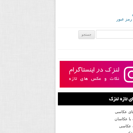
 رمز عبور
ی:
 تازه لنزک
های عکاسی
با عکاسان
 عکاسی