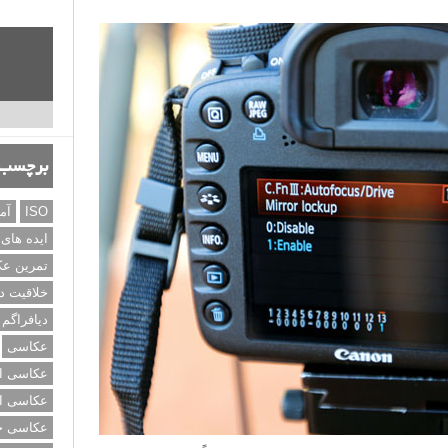
برچسب‌
ISO
آم
ایده های
تمرین ع
خلاقیت د
دیافراگم
عکاسی
عکاسی از
عکاسی از
عکاسی خی