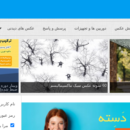
یش عکس
دوربین ها و تجهیزات
پرسش و پاسخ
عکس های دیدنی
60 نمونه عکس سبک ماکسیمالیسم
وبینار دور
ضبط شده)
نام کاربر
رمز عبور
مرا ب