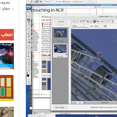
معروف ش
خطای اع
انتخاب 