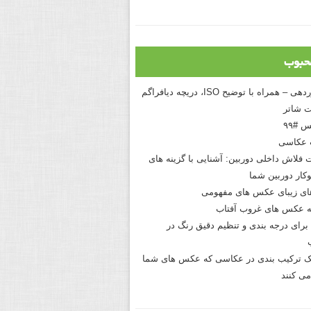
حبوب
درک نوردهی – همراه با توضیح ISO، دریچه دیافراگم
 شاتر
 #۹۹
 عکاسی
 فلاش داخلی دوربین: آشنایی با گزینه های
کار دوربین شما
های زیبای عکس های مفهومی
 عکس های غروب آفتاب
برای درجه بندی و تنظیم دقیق رنگ در
نیک ترکیب بندی در عکاسی که عکس های شما
می کنند