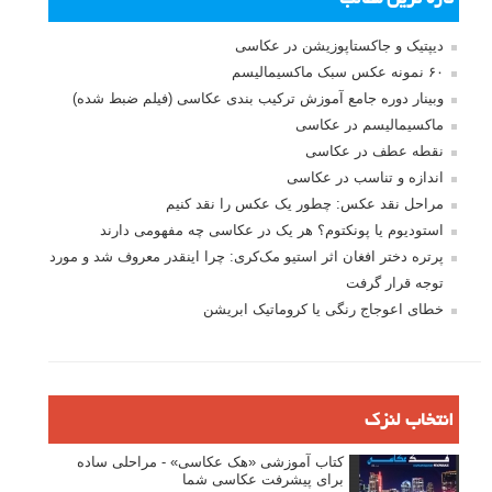
تازه ترین مطالب
دیپتیک و جاکستا‌پوزیشن در عکاسی
۶۰ نمونه عکس سبک ماکسیمالیسم
وبینار دوره جامع آموزش ترکیب بندی عکاسی (فیلم ضبط شده)
ماکسیمالیسم در عکاسی
نقطه عطف در عکاسی
اندازه و تناسب در عکاسی
مراحل نقد عکس: چطور یک عکس را نقد کنیم
استودیوم یا پونکتوم؟ هر یک در عکاسی چه مفهومی دارند
پرتره دختر افغان اثر استیو مک‌کری: چرا اینقدر معروف شد و مورد
توجه قرار گرفت
خطای اعوجاج رنگی یا کروماتیک ابریشن
انتخاب لنزک
کتاب آموزشی «هک عکاسی» - مراحلی ساده
برای پیشرفت عکاسی شما