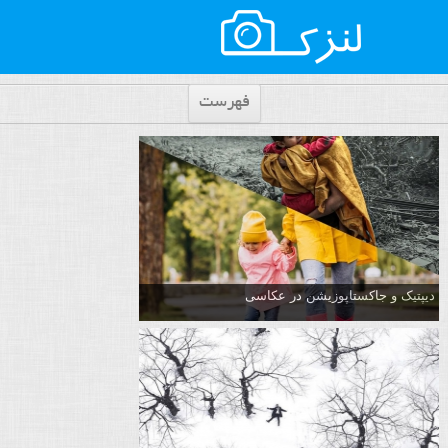
فهرست
دیپتیک و جاکستا‌پوزیشن در عکاسی