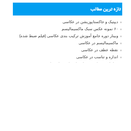
بخش های تازه لنزک
پروژه های عکاسی
مصاحبه با عکاسان
مسابقه عکاسی
فروش عکس
عکس‌کاوی
نگاه عکاس
تازه ترین مطالب
دیپتیک و جاکستا‌پوزیشن در عکاسی
۶۰ نمونه عکس سبک ماکسیمالیسم
وبینار دوره جامع آموزش ترکیب بندی عکاسی (فیلم ضبط شده)
ماکسیمالیسم در عکاسی