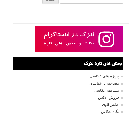
نام کاربری
رمز عبور
مرا به خاطر بسپار
ثبت نام
بازیابی رمز عبور
جستجو یرای: