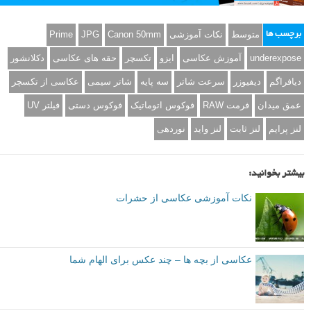
۱۲
جایی که می خواهید عکاسی کنید را کاوش کنید
آخرین توصیه من این است که جایی که قصد دارید عکاسی تکسچر انجام
دهید را کاوش کنید. دو روز قبل از اینکه بخواهید عکاسی کنید به آنجا بروید تا
ببینید آنجا چه گونه است و چه وسایلی مفید خواهند بود. لیستی از چیزهایی
که میخ واهید عکاسی کنید را بنویسید تا از هدر رفتن زمان در روز عکاسی
جلوگیری کنید.
متوسط
نکات آموزشی
Canon 50mm
JPG
Prime
برچسب ها
underexpose
آموزش عکاسی
ایزو
تکسچر
حقه های عکاسی
دکلانشور
دیافراگم
دیفیوزر
سرعت شاتر
سه پایه
شاتر سیمی
عکاسی از تکسچر