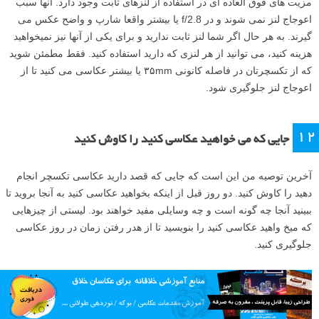
واید است. همانطور که احتمالا می دانید لنز های واید باعث حالتی می شوند
که اصطلاحا به آن «اعوجاج لنز» می گویند. در برخی حالات به راحتی در
فوتوشاپ اصلاح می شود ولی کار دیگری هست که به راحتی می تواند از این
حالت اجتناب کند و آن این است که از لنزهای بلندتری استفاده کنید.
لنز پرایم (Prime) به لنزی گفته می شود که فاصله کانونی ثابتی داشته
باشد.
من شخصا ترجیح می دهم که از لنزی ثابت (Prime) برای عکاسی تکسچر
استفاده کنم – به خصوص لنز ۵۰mm که با هر دو دسته ی سنسورهای تمام
فریم و سنسورهای کوچکتر به خوبی کار می کند.
مزیت های فوق العاده ای در استفاده از لنزهای ثابت وجود دارد. آنها سبب
اعوجاج لنز نمی شوند و در f/2.8 یا بیشتر واقعا شارپ و واضح عکس می
گیرند. به هر حال اگر شما لنز ثابت ندارید و برای یکی از آنها نیز نمیخواهید
هزینه کنید، می توانید از هر لنزی که دارید استفاده کنید. فقط مطمئن شوید
که از تکسچرتان در فاصله کانونی ۳۵mm یا بیشتر عکاسی می کنید تا از
اعوجاج لنز جلوگیری شود.