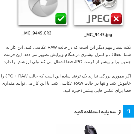
اندکی underexpose (کم نور) عکاسی کنید چرا که اصلاح کمی نور بسیار
آسانتر از اصلاح ناحیه های سوخته است.
۸
همیشه در حالت RAW عکاسی کنید