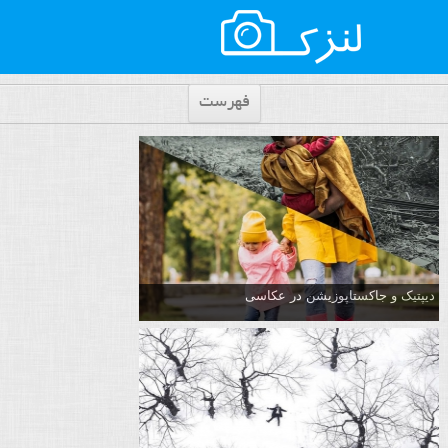
فهرست
دیپتیک و جاکستا‌پوزیشن در عکاسی