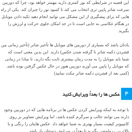
این قضیه در شرایطی که نور کمتری دارید مهمتر خواهد بود، چرا که دوربین
سرعت شاتر پایین تری انتخاب می کند تا کمبود نور را جبران کند. یکی از راه
هایی که برای پیشگیری از این مشکل می توانید انجام دهید تکیه دادن موبایل
در هنگام عکاسی به جایی است تا در حد امکان جلوی حرکت و لرزش را
بگیرید.
یادتان باشد که بسیاری از دوربین های موبایل ها تأخیر شاتر (تأخیر زمانی بین
فشردن دکمه شاتر تا گرفته شدن عکس) دارند. این بدین معنی است که
شما باید موبایل را به مدت زمان بیشتری ثابت نگه دارید، تا مبادا در زمانی
که موبایل را پایین می آورید دوربین هنوز در حال عکس گرفتن بوده باشد.
(کمی بعد از فشردن دکمه شاتر مکث نمایید)
۴
عکس ها را بعداً ویرایش کنید
با توجه به اینکه ویرایش کردن عکس ها در برنامه هایی که در دوربین وجود
دارند می توانند جالب و سرگرم کننده باشد، اما ویرایش تصاویر بر روی
کامپیوتر کیفیت بسیار بهتری به شما خواهد داد. عکس هایتان را رنگی و با
بالاترین رزولوشن بگیرید تا بعداً در ویرایش دستتان باز باشد.