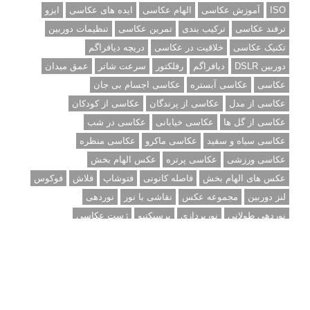
ISO
آموزش عکاسی
الهام عکاسی
ایده های عکاسی
ایزو
ترفند عکاسی
ترکیب بندی
تمرین عکاسی
تنظیمات دوربین
تکنیک عکاسی
خلاقیت در عکاسی
دریچه دیافراگم
دوربین DSLR
دیافراگم
رفلکتور
سرعت شاتر
عمق میدان
عکاسی
عکاسی آبستره
عکاسی اجسام بی جان
عکاسی از مدل
عکاسی از پرندگان
عکاسی از کودکان
عکاسی از گل ها
عکاسی خیابانی
عکاسی در شب
عکاسی سیاه و سفید
عکاسی ماکرو
عکاسی منظره
عکاسی ورزشی
عکاسی پرتره
عکس الهام بخش
عکس های الهام بخش
فاصله کانونی
فتوشاپ
فلاش
فوکوس
لنز دوربین
مجموعه عکس
نقاشی با نور
نوردهی
نوردهی طولانی
نورپردازی
پرسپکتیو
ژست عکاسی
تبلیغ متنی