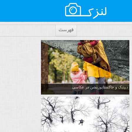
فهرست
دیپتیک و جاکستا‌پوزیشن در عکاسی