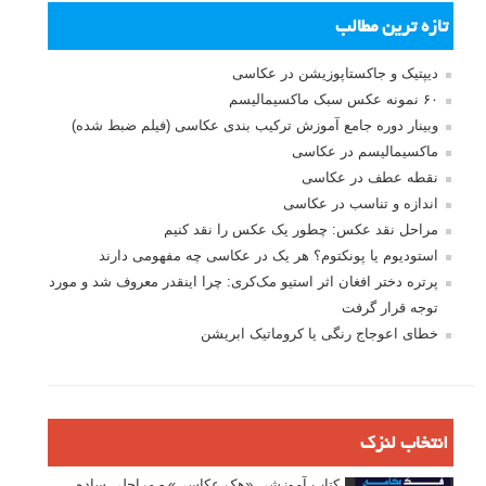
تازه ترین مطالب
دیپتیک و جاکستا‌پوزیشن در عکاسی
۶۰ نمونه عکس سبک ماکسیمالیسم
وبینار دوره جامع آموزش ترکیب بندی عکاسی (فیلم ضبط شده)
ماکسیمالیسم در عکاسی
نقطه عطف در عکاسی
اندازه و تناسب در عکاسی
مراحل نقد عکس: چطور یک عکس را نقد کنیم
استودیوم یا پونکتوم؟ هر یک در عکاسی چه مفهومی دارند
پرتره دختر افغان اثر استیو مک‌کری: چرا اینقدر معروف شد و مورد
توجه قرار گرفت
خطای اعوجاج رنگی یا کروماتیک ابریشن
انتخاب لنزک
کتاب آموزشی «هک عکاسی» - مراحلی ساده