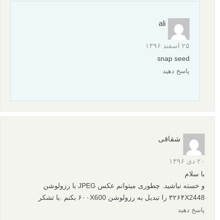
ali
۲۵ اسفند ۱۳۹۶
snap seed
پاسخ دهید
شقاقی
۲۰ دی ۱۳۹۶
با سلام
و خسته نباشید. چطوری میتوانم عکس JPEG با رزولوشن
۳۲۶۴X2448 را تبدیل به رزولوشن ۶۰۰X600 بکنم .با تشکر
پاسخ دهید