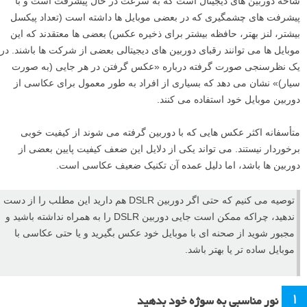
شاخه دوربین های دیجیتال است که به سرعت در حال پیشرفت است و با
پیشرفت های چشمگیری که در بعضی موبایل ها داشته است (تعداد پیکسل
بیشتر، لنز بهتر، حافظه بیشتر برای ذخیره عکس) بعضی ها معتقدند که این
موبایل ها می توانند رقبای دوربین های دیجیتالی بعضی از شرکت ها باشند. در
یک نظرسنجی صورت گرفته درباره «عکس گرفتن در هر جایی (به صورت
سیار)» نشان می دهد که بسیاری از افراد به طور معمول برای عکاسی از
دوربین موبایل خود استفاده می کنند.
متأسفانه اکثر عکس هایی که با دوربین گرفته می شوند از کیفیت خوبی
برخوردار نیستند. می تواند یکی از دلایل این ضعف کیفیت پایین بعضی از
دوربین ها باشد، اما دلیل عمده آن تکنیک ضعیف عکاسی است.
توصیه می کنیم که حتی اگر دوربین DSLR هم دارید این مطلب را از دست
ندهید، چراکه ممکن است جایی دوربین DSLR را به همراه نداشته باشید و
مجبور شوید از صحنه ای با موبایل خود عکس بگیرید و یا حتی عکاسی با
موبایل ساده تر یا بهتر باشد.
۱
نور مناسبی به سوژه خود بدهید