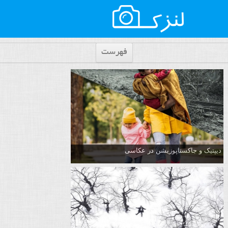
فهرست
دیپتیک و جاکستا‌پوزیشن در عکاسی