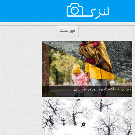
فهرست
دیپتیک و جاکستا‌پوزیشن در عکاسی