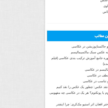
عکس
وی
کاس
ین مطالب
و جاکستا‌پوزیشن در عکاسی
دوره جامع آموزش ترکیب بندی عکاسی (فیلم
ه)
الیسم در عکاسی
طف در عکاسی
و تناسب در عکاسی
نقد عکس: چطور یک عکس را نقد کنیم
م یا پونکتوم؟ هر یک در عکاسی چه مفهومی
ختر افغان اثر استیو مک‌کری: چرا اینقدر