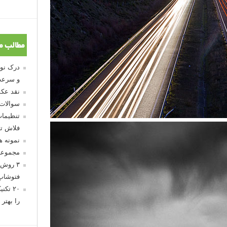
مطالب م
و سرعت
نقد عکس
سوالات
تنظیمات
فلاش تو
نمونه 
مجموعه
۳ روش 
فتوشاپ
۲۰ تک
را بهتر 