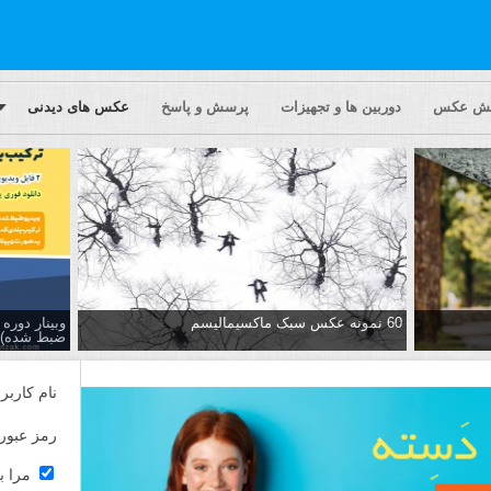
یش عکس
دوربین ها و تجهیزات
پرسش و پاسخ
عکس های دیدنی
60 نمونه عکس سبک ماکسیمالیسم
وبینار دور
ضبط شده)
نام کاربر
رمز عبور
مرا ب