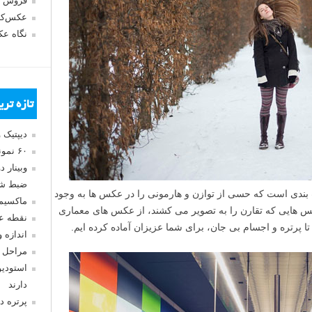
فروش 
عکس‌کا
نگاه ع
تازه تر
دیپتیک 
۶۰ نمونه عکس سبک ماکسیمالیسم
وبینار 
ضبط شد
ن های ترکیب بندی است که حسی از توازن و هارمونی را در عکس ها به وجود
ماکسیم
 هایی که تقارن را به تصویر می کشند، از عکس های معماری
نقطه ع
اندازه 
مراحل 
استودیو
دارند
پرتره د