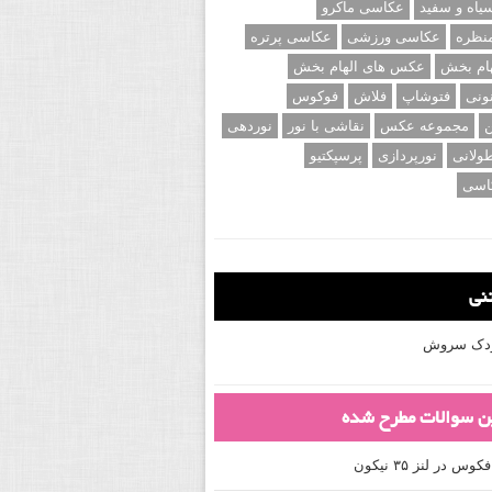
اه و سفید
عکاسی ماکرو
نظره
عکاسی ورزشی
عکاسی پرتره
ام بخش
عکس های الهام بخش
ونی
فتوشاپ
فلاش
فوکوس
ن
مجموعه عکس
نقاشی با نور
نوردهی
ولانی
نورپردازی
پرسپکتیو
اسی
تنی
کودک سروش
ین سوالات مطرح شده
 در لنز ۳۵ نیکون