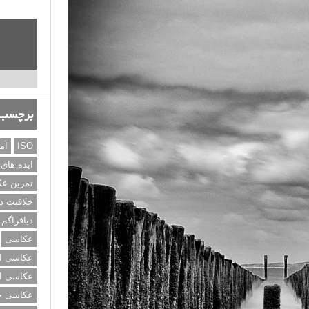
برچسب‌
ISO
آم
ایده های
تمرین ع
خلاقیت د
دیافراگم
عکاسی
عکاسی از
عکاسی از
عکاسی خی