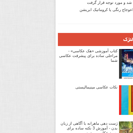
د و مورد توجه قرار گرفت
وجاج رنگی یا کروماتیک ابریشن
لنزک
کتاب آموزشی «هک عکاسی» -
مراحلی ساده برای پیشرفت عکاسی
شما
نکات عکاسی مینیمالیستی
ژست دهی ماهرانه با آگاهی از زبان
بدن - آموزش 3 نکته ساده برای
بهبود عکاسی پرتره