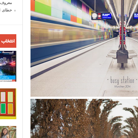
معروف ش
خطای اع
انتخاب 