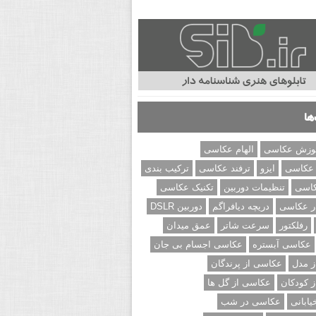
ها
وزش عکاسی
الهام عکاسی
 عکاسی
ایزو
ترفند عکاسی
ترکیب بندی
کاسی
تنظیمات دوربین
تکنیک عکاسی
ر عکاسی
دریچه دیافراگم
دوربین DSLR
رفلکتور
سرعت شاتر
عمق میدان
عکاسی آبستره
عکاسی اجسام بی جان
 مدل
عکاسی از پرندگان
 کودکان
عکاسی از گل ها
ابانی
عکاسی در شب