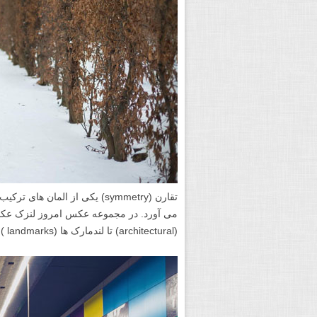
تقارن (symmetry) یکی از الما
می آورد. در مجموعه عکس امروز لنزک عکس
(architectural) تا لندمارک ها (landmarks ) تا پرتره و اجسام بی جان، برای شما عزیزان آماده کرده ایم.