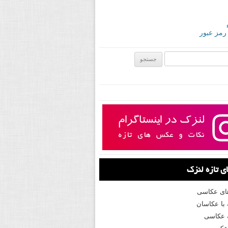
 رمز عبور
ی:
 تازه لنزک
های عکاسی
با عکاسان
 عکاسی