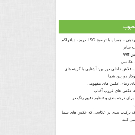
حبوب
درک نوردهی – همراه با توضیح ISO، دریچه دیافراگم
 شاتر
 #۹۹
 عکاسی
 فلاش داخلی دوربین: آشنایی با گزینه های
کار دوربین شما
های زیبای عکس های مفهومی
 عکس های غروب آفتاب
برای درجه بندی و تنظیم دقیق رنگ در
نیک ترکیب بندی در عکاسی که عکس های شما
می کنند