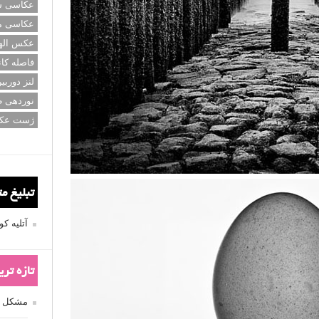
عکاسی سی
عکاسی م
عکس اله
فاصله کان
لنز دوربی
نوردهی ط
ژست عک
تبلیغ م
آتلیه 
تازه تر
مشکل فکوس