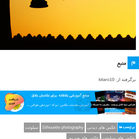
م
منبع
برگرفته از: kitaro10
عکس های دیدنی
Silhouette photography
سیلوئت
برچسب ها
عکس های سیلوئت
عکس های ضد نور