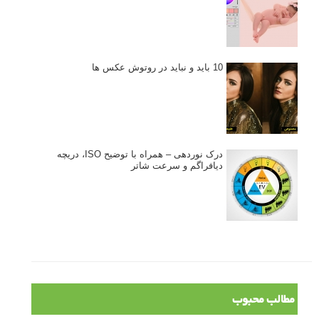
10 باید و نباید در روتوش عکس ها
درک نوردهی – همراه با توضیح ISO، دریچه
دیافراگم و سرعت شاتر
مطالب محبوب