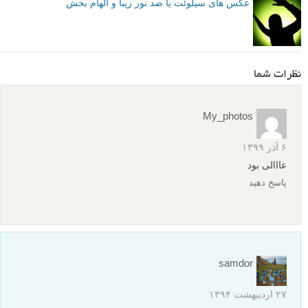
عکس های سیلوئت یا ضد نور زیبا و الهام بخش
نظرات شما
My_photos
۶ آذر ۱۳۹۹
عااالی بود
پاسخ دهید
samdor
۲۷ اردیبهشت ۱۳۹۴