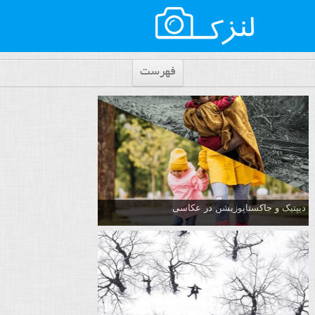
فهرست
دیپتیک و جاکستا‌پوزیشن در عکاسی