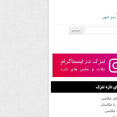
 رمز عبور
ی:
 تازه لنزک
های عکاسی
با عکاسان
 عکاسی