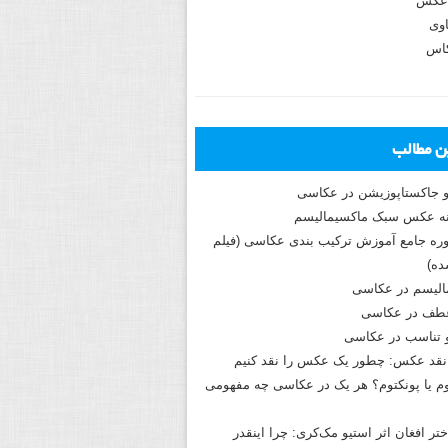
عکس
وی
کاس
ین مطالب
و جاکستا‌پوزیشن در عکاسی
دوره جامع آموزش ترکیب بندی عکاسی (فیلم
ه)
الیسم در عکاسی
طف در عکاسی
و تناسب در عکاسی
نقد عکس: چطور یک عکس را نقد کنیم
م یا پونکتوم؟ هر یک در عکاسی چه مفهومی
ختر افغان اثر استیو مک‌کری: چرا اینقدر