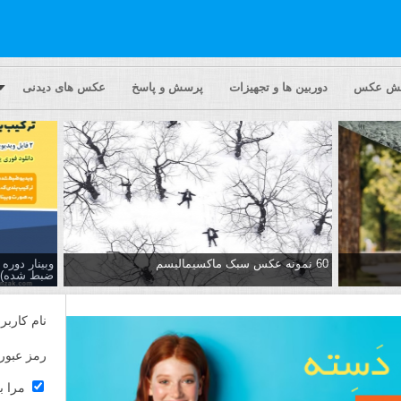
یش عکس
دوربین ها و تجهیزات
پرسش و پاسخ
عکس های دیدنی
60 نمونه عکس سبک ماکسیمالیسم
وبینار دور
ضبط شده)
نام کاربر
رمز عبور
مرا ب