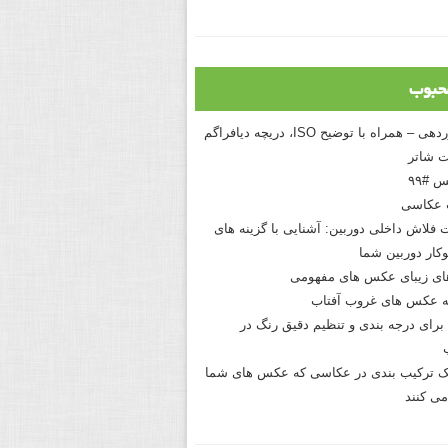
حبوب
درک نوردهی – همراه با توضیح ISO، دریچه دیافراگم
 شاتر
 #۹۹
 عکاسی
 فلاش داخلی دوربین: آشنایی با گزینه های
کار دوربین شما
های زیبای عکس های مفهومی
 عکس های غروب آفتاب
برای درجه بندی و تنظیم دقیق رنگ در
نیک ترکیب بندی در عکاسی که عکس های شما
می کنند