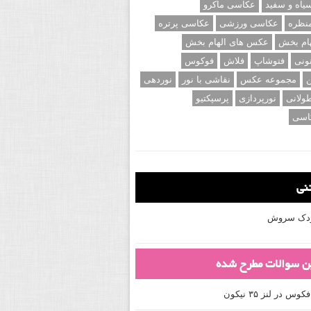
اه و سفید
عکاسی ماکرو
نظره
عکاسی ورزشی
عکاسی پرتره
ام بخش
عکس های الهام بخش
ونی
فتوشاپ
فلاش
فوکوس
ن
مجموعه عکس
نقاشی با نور
نوردهی
ولانی
نورپردازی
پرسپکتیو
اسی
تنی
کودک سروش
ین سوالات مطرح شده
 در لنز ۳۵ نیکون