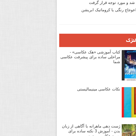
د و مورد توجه قرار گرفت
وجاج رنگی یا کروماتیک ابریشن
لنزک
کتاب آموزشی «هک عکاسی» -
مراحلی ساده برای پیشرفت عکاسی
شما
نکات عکاسی مینیمالیستی
ژست دهی ماهرانه با آگاهی از زبان
بدن - آموزش 3 نکته ساده برای
بهبود عکاسی پرتره