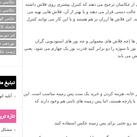
عکاسی سی
لی از عکاسان ترجیح می دهند که کنترل بیشتری روی فلاش داشته
عکاسی م
 حالت دستی قرار می دهند و یا بهتر از آن، فلاش هایی تهیه می
عکس اله
 این فلاش ها ارزان تر هم هستند و با این کار می توانند کنترل
فاصله کان
لنز دوربی
ور ها (چه فلاش های معمولی و چه نور های استودیویی گران
نوردهی ط
نور تا سوژه را دو برابر کنید قدرت نور یک چهارم می شود، یعنی
ژست عک
تبلیغ م
در خانه، هزینه کردن و خرید یک ست پس زمینه مناسب است. این
آتلیه 
ا پارچه هستند، اما پس زمینه های ثابتی هم وجود دارند که
تازه تر
انند رو تختی برای پس زمینه عکس استفاده کنید.
مشکل فکوس