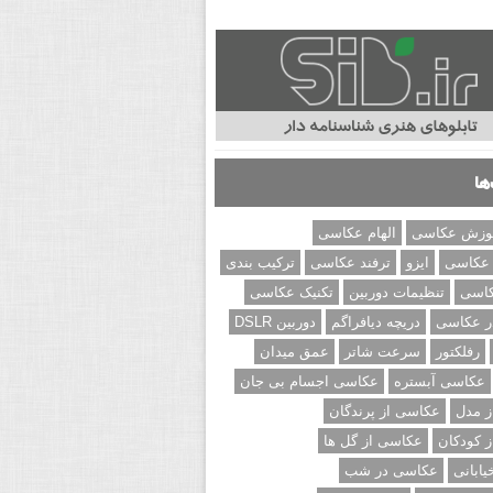
ها
وزش عکاسی
الهام عکاسی
 عکاسی
ایزو
ترفند عکاسی
ترکیب بندی
کاسی
تنظیمات دوربین
تکنیک عکاسی
ر عکاسی
دریچه دیافراگم
دوربین DSLR
رفلکتور
سرعت شاتر
عمق میدان
عکاسی آبستره
عکاسی اجسام بی جان
 مدل
عکاسی از پرندگان
 کودکان
عکاسی از گل ها
ابانی
عکاسی در شب