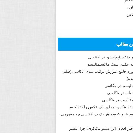
عکس
وی
کاس
ین مطالب
و جاکستا‌پوزیشن در عکاسی
دوره جامع آموزش ترکیب بندی عکاسی (فیلم
ه)
الیسم در عکاسی
طف در عکاسی
و تناسب در عکاسی
نقد عکس: چطور یک عکس را نقد کنیم
م یا پونکتوم؟ هر یک در عکاسی چه مفهومی
ختر افغان اثر استیو مک‌کری: چرا اینقدر