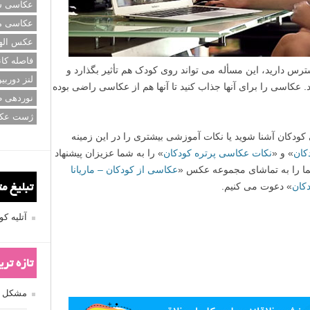
عکاسی سی
عکاسی م
عکس اله
فاصله کان
س دارید، این مسأله می تواند روی کودک هم تأثیر بگذارد و
لنز دوربی
کاسی را برای آنها جذاب کنید تا آنها هم از عکاسی راضی بوده
نوردهی ط
ژست عک
ی کودکان آشنا شوید یا نکات آموزشی بیشتری را در این زمینه
کان
» و «
نکات عکاسی پرتره کودکان
» را به شما عزیزان پیشنهاد
ما را به تماشای مجموعه عکس «
عکاسی از کودکان – ماریانا
کان
» دعوت می کنیم.
تبلیغ م
آتلیه 
تازه تر
مشکل فکوس