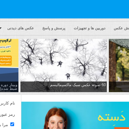
یش عکس
دوربین ها و تجهیزات
پرسش و پاسخ
عکس های دیدنی
60 نمونه عکس سبک ماکسیمالیسم
وبینار دور
ضبط شده)
نام کاربر
رمز عبور
مرا ب