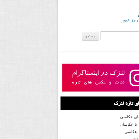
 رمز عبور
ی:
 تازه لنزک
های عکاسی
با عکاسان
 عکاسی