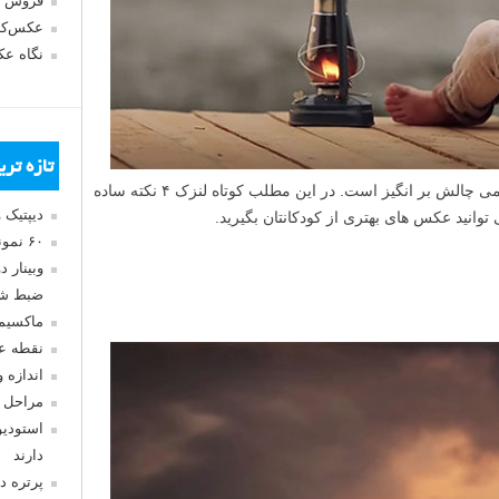
فروش 
عکس‌کا
نگاه ع
تازه تر
عکاسی از کودکان در کنار شیرین بودنش، کمی چالش بر انگیز است. در این مطلب کوتاه لنزک ۴ نکته ساده
دیپتیک 
توانید عکس های بهتری از کودکانتان بگیرید.
۶۰ نمونه عکس سبک ماکسیمالیسم
وبینار 
ضبط شد
ماکسیم
نقطه ع
اندازه 
مراحل 
استودیو
دارند
پرتره د