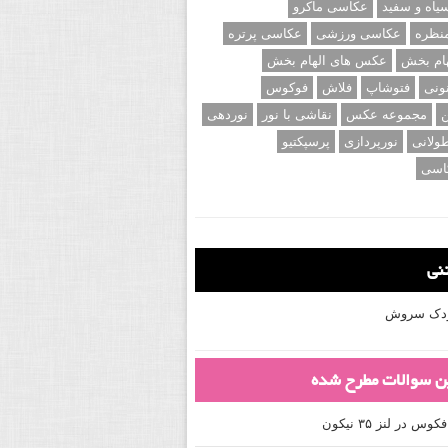
اه و سفید
عکاسی ماکرو
نظره
عکاسی ورزشی
عکاسی پرتره
ام بخش
عکس های الهام بخش
ونی
فتوشاپ
فلاش
فوکوس
ن
مجموعه عکس
نقاشی با نور
نوردهی
ولانی
نورپردازی
پرسپکتیو
اسی
تنی
کودک سروش
ین سوالات مطرح شده
 در لنز ۳۵ نیکون