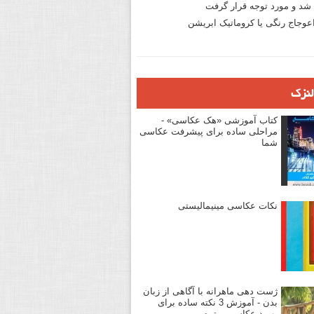
د و مورد توجه قرار گرفت
وجاج رنگی یا کروماتیک ابریشن
لنزک
کتاب آموزشی «هک عکاسی» -
مراحلی ساده برای پیشرفت عکاسی
شما
نکات عکاسی مینیمالیستی
ژست دهی ماهرانه با آگاهی از زبان
بدن - آموزش 3 نکته ساده برای
بهبود عکاسی پرتره