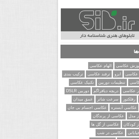
ها
وزش عکاسی
الهام عکاسی
 عکاسی
ایزو
ترفند عکاسی
ترکیب بندی
کاسی
تنظیمات دوربین
تکنیک عکاسی
ر عکاسی
دریچه دیافراگم
دوربین DSLR
رفلکتور
سرعت شاتر
عمق میدان
عکاسی آبستره
عکاسی اجسام بی جان
 مدل
عکاسی از پرندگان
 کودکان
عکاسی از گل ها
ابانی
عکاسی در شب