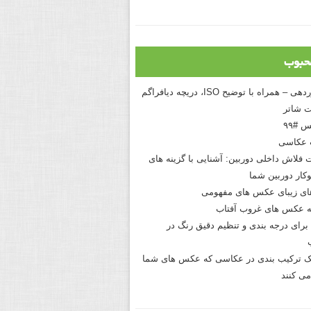
حبوب
درک نوردهی – همراه با توضیح ISO، دریچه دیافراگم
 شاتر
 #۹۹
 عکاسی
 فلاش داخلی دوربین: آشنایی با گزینه های
کار دوربین شما
های زیبای عکس های مفهومی
 عکس های غروب آفتاب
برای درجه بندی و تنظیم دقیق رنگ در
نیک ترکیب بندی در عکاسی که عکس های شما
می کنند