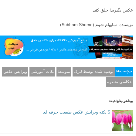
عکس بگیرید! خلق کنید!
نویسنده: سابهام شوم (Subham Shome)
توصیه شده توسط لنزک
متوسط
نکات آموزشی
ویرایش عکس
برچسب ها
عکاسی منظره
بیشتر بخوانید:
5 نکته ویرایش عکس طبیعت حرفه ای