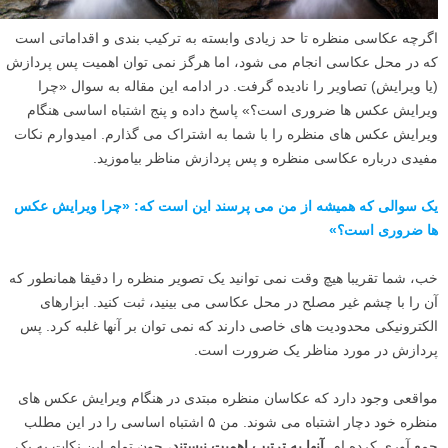
اگرچه عکاسی منظره تا حد زیادی وابسته به ترکیب بندی و اقداماتی است
که در محل عکاسی انجام می شود، اما هرگز نمی توان اهمیت پس پردازش
(یا ویرایش) تصاویر را نادیده گرفت. در ادامه این مقاله به سوال «چرا
ویرایش عکس ها ضروری است؟» پاسخ داده و پنج اشتباه اساسی هنگام
ویرایش عکس های منظره را با شما به اشتراک می گذارم. امیدوارم نکات
مفیدی درباره عکاسی منظره و پس پردازش مناظر بیاموزید.
یک سوالی که همیشه از من می پرسند این است که: «چرا ویرایش عکس
ها ضروری است؟»
خب، شما تقریبا هیچ وقت نمی توانید یک تصویر منظره را دقیقا همانطور که
آن را با چشم غیر مصلح در محل عکاسی می بینید، ثبت کنید. ابزارهای
الکترونیکی محدودیت های خاصی دارند که نمی توان بر آنها غلبه کرد. پس
پردازش در مورد مناظر یک ضرورت است.
مواقعی وجود دارد که عکاسان منظره مبتدی در هنگام ویرایش عکس های
منظره خود دچار اشتباه می شوند. من ۵ اشتباه اساسی را در این مطلب
جمع آوری کرده ام.
آنها به ترتیب اهمیت نیستند
، چون تمام این نکات به یک