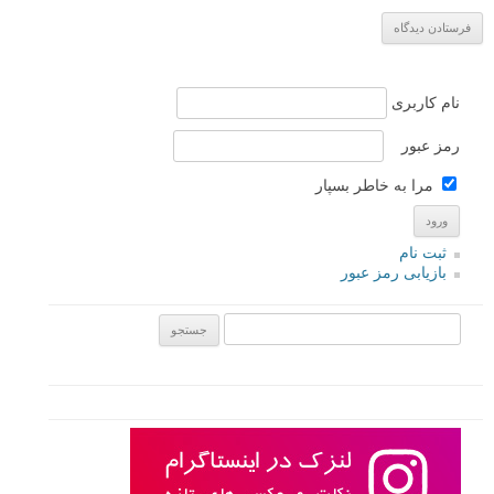
نام کاربری
رمز عبور
مرا به خاطر بسپار
ثبت نام
بازیابی رمز عبور
جستجو یرای: