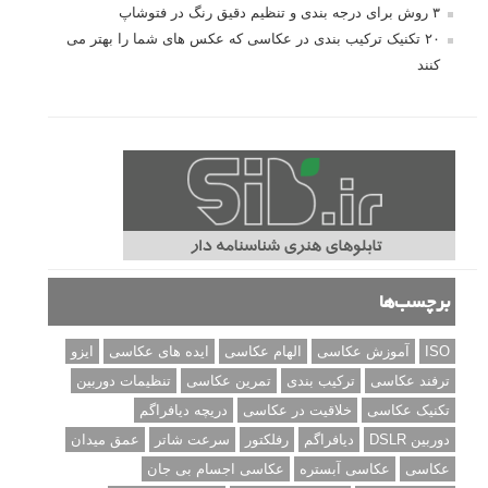
۳ روش برای درجه بندی و تنظیم دقیق رنگ در فتوشاپ
۲۰ تکنیک ترکیب بندی در عکاسی که عکس های شما را بهتر می
کنند
برچسب‌ها
ISO
آموزش عکاسی
الهام عکاسی
ایده های عکاسی
ایزو
ترفند عکاسی
ترکیب بندی
تمرین عکاسی
تنظیمات دوربین
تکنیک عکاسی
خلاقیت در عکاسی
دریچه دیافراگم
دوربین DSLR
دیافراگم
رفلکتور
سرعت شاتر
عمق میدان
عکاسی
عکاسی آبستره
عکاسی اجسام بی جان