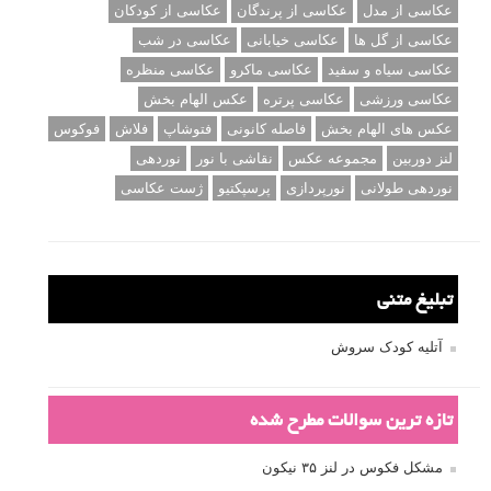
عکاسی از مدل
عکاسی از پرندگان
عکاسی از کودکان
عکاسی از گل ها
عکاسی خیابانی
عکاسی در شب
عکاسی سیاه و سفید
عکاسی ماکرو
عکاسی منظره
عکاسی ورزشی
عکاسی پرتره
عکس الهام بخش
عکس های الهام بخش
فاصله کانونی
فتوشاپ
فلاش
فوکوس
لنز دوربین
مجموعه عکس
نقاشی با نور
نوردهی
نوردهی طولانی
نورپردازی
پرسپکتیو
ژست عکاسی
تبلیغ متنی
آتلیه کودک سروش
تازه ترین سوالات مطرح شده
مشکل فکوس در لنز ۳۵ نیکون