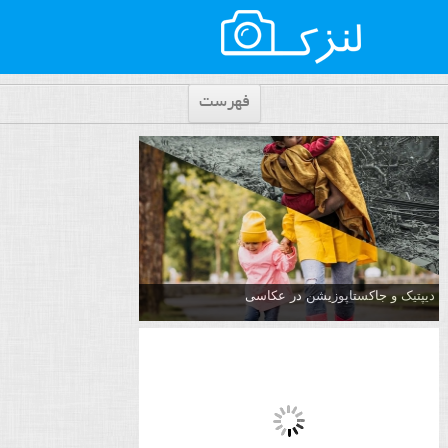
فهرست
دیپتیک و جاکستا‌پوزیشن در عکاسی