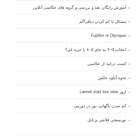
آموزش رایگان نقد و بررسی و گروه های عکاسی آنلاین
مشکل با کم کردن دیافراگم
Fujifilm or Olympus
انتخاب ۹۰d به جای ۸۰d یا خرید لنز؟
کسب درامد از عکاسی
نحوه آپلود عکس
ارور cannot start live view
کم شدن ناگهانی نور در دوربین
نورسنجی فلاشر پرتابل