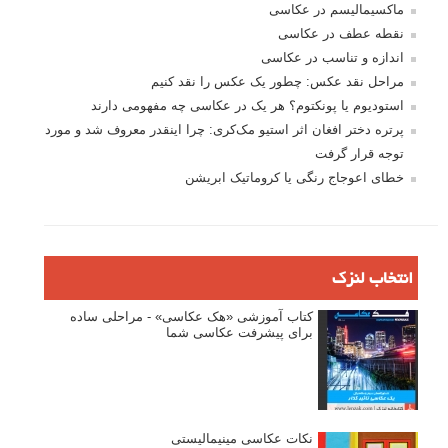
فروش عکس
عکس‌کاوی
نگاه عکاس
تازه ترین مطالب
دیپتیک و جاکستا‌پوزیشن در عکاسی
۶۰ نمونه عکس سبک ماکسیمالیسم
وبینار دوره جامع آموزش ترکیب بندی عکاسی (فیلم ضبط شده)
ماکسیمالیسم در عکاسی
نقطه عطف در عکاسی
اندازه و تناسب در عکاسی
مراحل نقد عکس: چطور یک عکس را نقد کنیم
استودیوم یا پونکتوم؟ هر یک در عکاسی چه مفهومی دارند
پرتره دختر افغان اثر استیو مک‌کری: چرا اینقدر معروف شد و مورد
توجه قرار گرفت