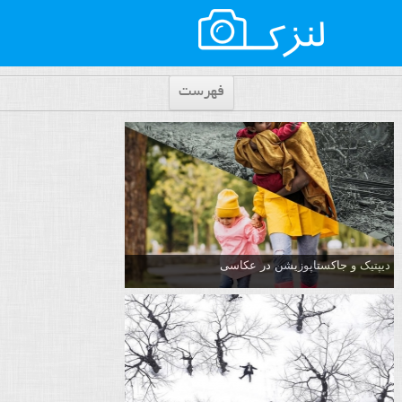
فهرست
دیپتیک و جاکستا‌پوزیشن در عکاسی