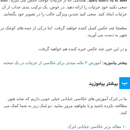
معماری ها را فراموش کنید.
در عوض، بر ثبت جذاب ترین جزئیات ممکن تمرکز کنید.
این جزئیات ممکن است شامل ایجاد
عکس های انتزاعی
، عکاسی از رنگ
های متضاد از نزدیک، یا عکاسی از گرافیتی (نقاشی دیواری) های اسپری
شده باشد.
همچنین می توانید عکس های وایدتری نیز بگیرید: علائم رستوران ها، یا درب
جلوی ساختمان ها. تمام اینها سوژه های بالقوه عالی هستند.
فقط به یاد داشته باشید:
هنگامی که از جزئیات کوچک عکس می گیرید، فقط
سعی نکنید خودِ جزئیات را ارائه دهید. در عوض، یک ترکیب بندی جذاب از آن
جزئیات ایجاد کنید. سعی کنید چندین ویژگی جالب را در تصویر خود بگنجانید.
مطمئنا چند عکس کسل کننده خواهید گرفت. اما درکی از جنبه های کوچک تر
شهر به دست می آورید.
و در این حین چند عکس خیره کننده هم خواهید گرفت.