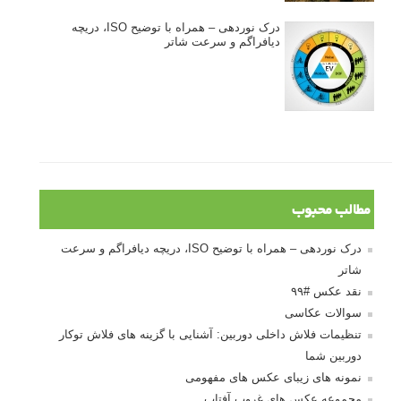
آموزش انتخاب رنگ در عکاسی از کودکان
10 باید و نباید در روتوش عکس ها
درک نوردهی – همراه با توضیح ISO، دریچه
دیافراگم و سرعت شاتر