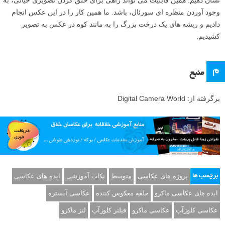
نشان دهیم. همین قابلیت می تواند راهی برای خلق کردن تصویری خیالی، به
وجود آوردن منظره ای سورئال، باشد. ما همین کار را در این عکس انجام
دادیم و ریشه های یک درخت بزرگ را به مانند کوه در عکس به تصویر
کشیدیم.
م
منبع
برگرفته از: Digital Camera World
پروژه های عکاسی
متوسط
نکات آموزشی
ایده های عکاسی
برچسب ها
ایده های عکاسی ماکرو
حلقه معکوس کننده
عکاسی آبستره
عکاسی کلوزآپ
عکاسی ماکرو
فیلتر کلوزآپ
لنز ماکرو