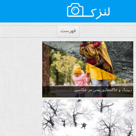
فهرست
دیپتیک و جاکستا‌پوزیشن در عکاسی