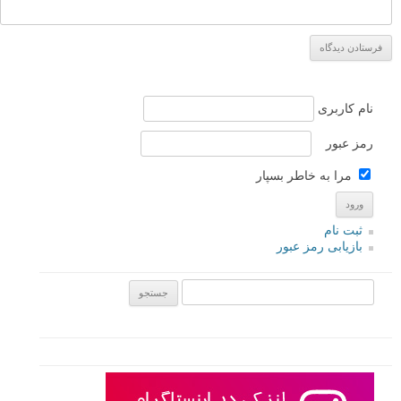
نام کاربری
رمز عبور
مرا به خاطر بسپار
ثبت نام
بازیابی رمز عبور
جستجو یرای: