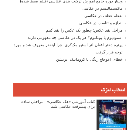
وبینار دوره جامع آموزش ترکیب بندی عکاسی (فیلم ضبط شده)
ماکسیمالیسم در عکاسی
نقطه عطف در عکاسی
اندازه و تناسب در عکاسی
مراحل نقد عکس: چطور یک عکس را نقد کنیم
استودیوم یا پونکتوم؟ هر یک در عکاسی چه مفهومی دارند
پرتره دختر افغان اثر استیو مک‌کری: چرا اینقدر معروف شد و مورد
توجه قرار گرفت
خطای اعوجاج رنگی یا کروماتیک ابریشن
انتخاب لنزک
کتاب آموزشی «هک عکاسی» - مراحلی ساده
برای پیشرفت عکاسی شما