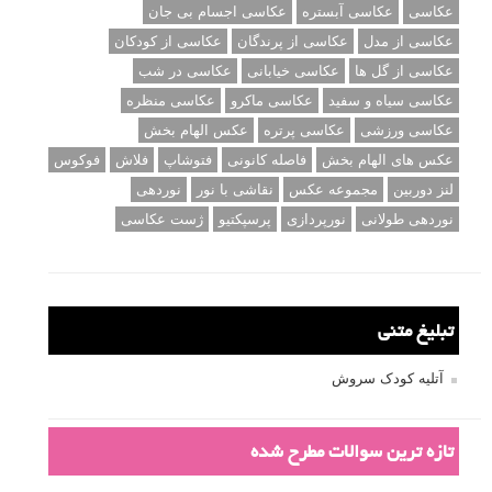
عکاسی
عکاسی آبستره
عکاسی اجسام بی جان
عکاسی از مدل
عکاسی از پرندگان
عکاسی از کودکان
عکاسی از گل ها
عکاسی خیابانی
عکاسی در شب
عکاسی سیاه و سفید
عکاسی ماکرو
عکاسی منظره
عکاسی ورزشی
عکاسی پرتره
عکس الهام بخش
عکس های الهام بخش
فاصله کانونی
فتوشاپ
فلاش
فوکوس
لنز دوربین
مجموعه عکس
نقاشی با نور
نوردهی
نوردهی طولانی
نورپردازی
پرسپکتیو
ژست عکاسی
تبلیغ متنی
آتلیه کودک سروش
تازه ترین سوالات مطرح شده