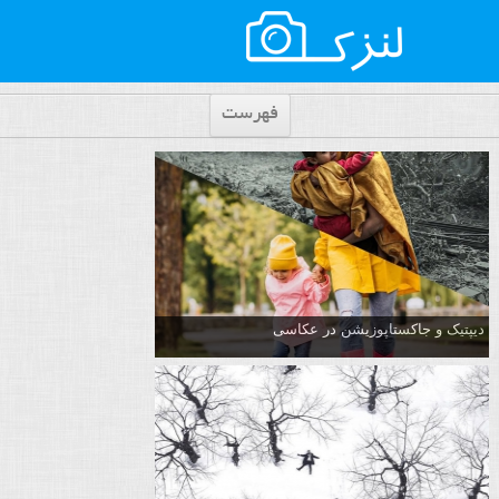
فهرست
دیپتیک و جاکستا‌پوزیشن در عکاسی