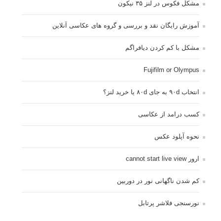
مشکل فکوس در لنز ۳۵ نیکون
آموزش رایگان نقد و بررسی و گروه های عکاسی آنلاین
مشکل با کم کردن دیافراگم
Fujifilm or Olympus
انتخاب ۹۰d به جای ۸۰d یا خرید لنز؟
کسب درامد از عکاسی
نحوه آپلود عکس
ارور cannot start live view
کم شدن ناگهانی نور در دوربین
نورسنجی فلاشر پرتابل