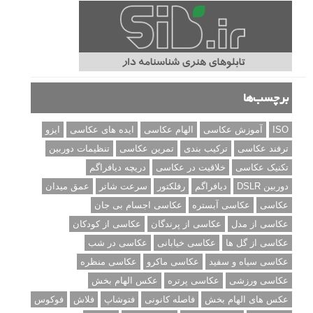
برچسب‌ها
ISO
آموزش عکاسی
الهام عکاسی
ایده های عکاسی
ایزو
ترفند عکاسی
ترکیب بندی
تمرین عکاسی
تنظیمات دوربین
تکنیک عکاسی
خلاقیت در عکاسی
دریچه دیافراگم
دوربین DSLR
دیافراگم
رفلکتور
سرعت شاتر
عمق میدان
عکاسی
عکاسی آبستره
عکاسی اجسام بی جان
عکاسی از مدل
عکاسی از پرندگان
عکاسی از کودکان
عکاسی از گل ها
عکاسی خیابانی
عکاسی در شب
عکاسی سیاه و سفید
عکاسی ماکرو
عکاسی منظره
عکاسی ورزشی
عکاسی پرتره
عکس الهام بخش
عکس های الهام بخش
فاصله کانونی
فتوشاپ
فلاش
فوکوس