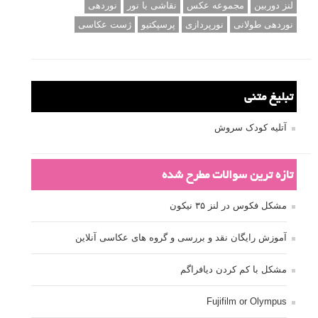
لنز دوربین
مجموعه عکس
نقاشی با نور
نوردهی
نوردهی طولانی
نورپردازی
پرسپکتیو
ژست عکاسی
تبلیغ متنی
آتلیه کودک سروش
تازه ترین سوالات مطرح شده
مشکل فکوس در لنز ۳۵ نیکون
آموزش رایگان نقد و بررسی و گروه های عکاسی آنلاین
مشکل با کم کردن دیافراگم
Fujifilm or Olympus