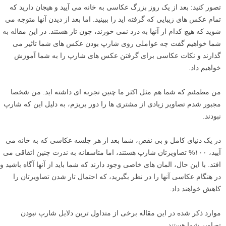
تصور کنید: بعد از یک روز بزرگ عکاسی به خانه می آیید و هیجان دارید که
تمام عکس های زیبایی که گرفته اید را ببینید. اما بعد از دیدن آنها متوجه می
شوید که هیچ کدام از آنها به درد نمی خورند، چون تار هستند. در این مقاله به
شما خواهیم گفت چه عواملی روی شارپ بودن عکس های شما تاثیر می
گذارند و نکات عکاسی برای گرفتن عکس های شارپ را به شما آموزش
خواهیم داد.
من مطمئنم که شما هم مثل اکثر ما چنین تجربه ای داشته اید. من شخصا
مجبور شدم تصاویر زیادی از مشتری ها را دور بریزم، به دلیل این که شارپ
نبودند.
در یک دنیای کامل و بی نقص، شما بعد از هر جلسه عکاسی که به خانه می
آیید، ۱۰۰% تصاویرتان شارپ هستند، اما متاسفانه به ندرت چنین اتفاقی می
افتد. با این حال، المان های خاصی وجود دارند که شما باید از آنها آگاه باشید و
در هنگام عکاسی آنها را در نظر بگیرید، که احتمال تار شدن تصاویرتان را
کاهش خواهند داد.
موارد ذکر شده در این مقاله برخی از متداول ترین دلایل شارپ نبودن
تصاویر شما هستند.