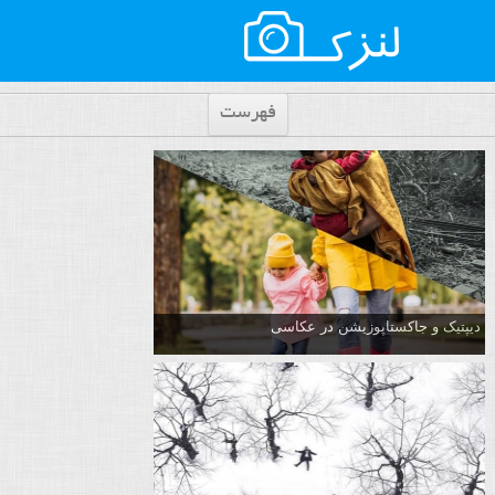
فهرست
دیپتیک و جاکستا‌پوزیشن در عکاسی