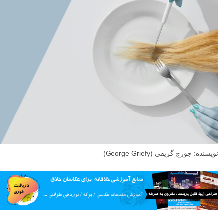
نویسنده: جورج گریفی (George Griefy)