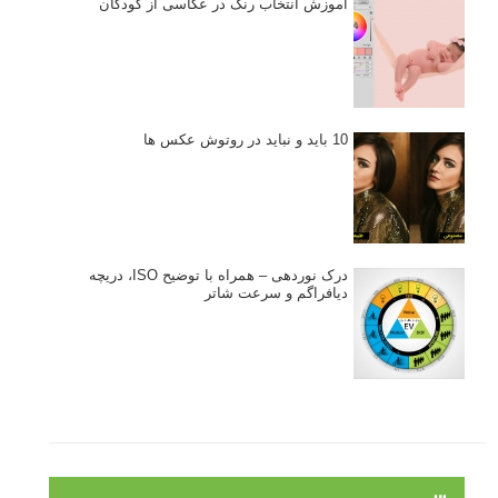
آموزش انتخاب رنگ در عکاسی از کودکان
10 باید و نباید در روتوش عکس ها
درک نوردهی – همراه با توضیح ISO، دریچه
دیافراگم و سرعت شاتر