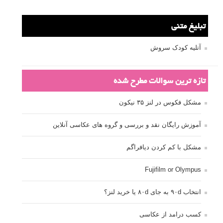
تبلیغ متنی
آتلیه کودک سروش
تازه ترین سوالات مطرح شده
مشکل فکوس در لنز ۳۵ نیکون
آموزش رایگان نقد و بررسی و گروه های عکاسی آنلاین
مشکل با کم کردن دیافراگم
Fujifilm or Olympus
انتخاب ۹۰d به جای ۸۰d یا خرید لنز؟
کسب درامد از عکاسی