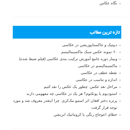
نگاه عکاس
تازه ترین مطالب
دیپتیک و جاکستا‌پوزیشن در عکاسی
۶۰ نمونه عکس سبک ماکسیمالیسم
وبینار دوره جامع آموزش ترکیب بندی عکاسی (فیلم ضبط شده)
ماکسیمالیسم در عکاسی
نقطه عطف در عکاسی
اندازه و تناسب در عکاسی
مراحل نقد عکس: چطور یک عکس را نقد کنیم
استودیوم یا پونکتوم؟ هر یک در عکاسی چه مفهومی دارند
پرتره دختر افغان اثر استیو مک‌کری: چرا اینقدر معروف شد و مورد
توجه قرار گرفت
خطای اعوجاج رنگی یا کروماتیک ابریشن