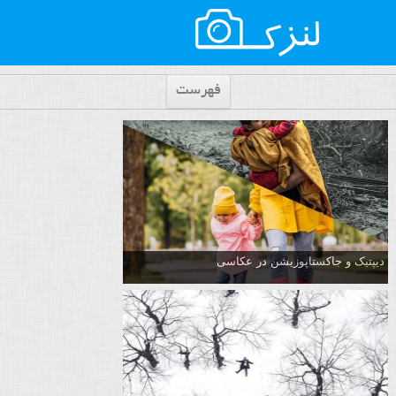
فهرست
دیپتیک و جاکستا‌پوزیشن در عکاسی