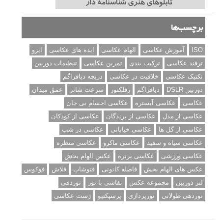
برچسب‌ها
ISO
آموزش عکاسی
الهام عکاسی
ایده های عکاسی
ایزو
ترفند عکاسی
ترکیب بندی
تمرین عکاسی
تنظیمات دوربین
تکنیک عکاسی
خلاقیت در عکاسی
دریچه دیافراگم
دوربین DSLR
دیافراگم
رفلکتور
سرعت شاتر
عمق میدان
عکاسی
عکاسی آبستره
عکاسی اجسام بی جان
عکاسی از مدل
عکاسی از پرندگان
عکاسی از کودکان
عکاسی از گل ها
عکاسی خیابانی
عکاسی در شب
عکاسی سیاه و سفید
عکاسی ماکرو
عکاسی منظره
عکاسی ورزشی
عکاسی پرتره
عکس الهام بخش
عکس های الهام بخش
فاصله کانونی
فتوشاپ
فلاش
فوکوس
لنز دوربین
مجموعه عکس
نقاشی با نور
نوردهی
نوردهی طولانی
نورپردازی
پرسپکتیو
ژست عکاسی