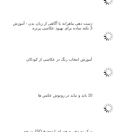
تازه ترین مطالب
دیپتیک و جاکستا‌پوزیشن در عکاسی
۶۰ نمونه عکس سبک ماکسیمالیسم
وبینار دوره جامع آموزش ترکیب بندی عکاسی (فیلم ضبط شده)
ماکسیمالیسم در عکاسی
نقطه عطف در عکاسی
اندازه و تناسب در عکاسی
مراحل نقد عکس: چطور یک عکس را نقد کنیم
استودیوم یا پونکتوم؟ هر یک در عکاسی چه مفهومی دارند
پرتره دختر افغان اثر استیو مک‌کری: چرا اینقدر معروف شد و مورد
توجه قرار گرفت
خطای اعوجاج رنگی یا کروماتیک ابریشن
انتخاب لنزک