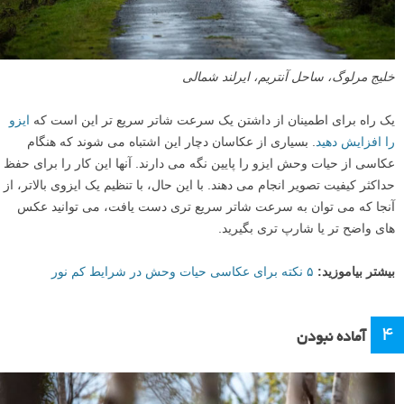
طریق تکنیک هایی مانند پنینگ
ی می تواند موثر بوده و راهی عالی برای
افزودن پویایی به تصاویر شما باشد. با این حال، اگر بخواهید تصاویر شارپ تر
(واضح تر) و ایستاتری به دست آورید، که من برای اکثر عکس های حیات
وحش توصیه می کنم، باید مراقب باشید که سرعت شاتر شما خیلی آهسته
نباشد.
لنزک:
مطالعه دو آموزش «
۶ نکته برای ثبت حرکت در عکاسی حیات وحش
»
و «
۶ دلیل برای شارپ نبودن عکس های شما
» به شما برای متوقف یا فریز
کردن حرکت حیوانات و ثبت عکس های حیات وحش واضح تر و شارپ تر
کمک می کنند.
۳
استفاده از یک ایزوی بسیار کم