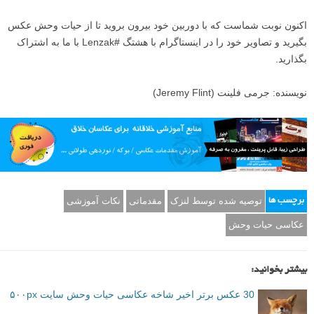
آموزش و یادگیری را اینجا متوقف نکنید. به لینک هایی که از ابتدای مطلب تا
اینجا درج کرده ایم سر بزنید، همچنین برای کسب آموزش بیشتر نگاهی به
مقاله های «
نکات و ترفندهایی برای عکاسی حیات وحش سیاه و سفید
» و
«
تجربه‌های یک حرفه‌ای در مورد تجهیزات عکاسی حیات وحش
» داشته
باشید،
عکس های حیات وحش عکاسان حرفه ای را ببینید و الهام بگیرید
و
مطالب برچسب «
عکاسی حیات وحش
» لنزک را مرور نمایید.
ن
نتیجه گیری
اشتباهات رایجی که احتمال دارد هنگام عکاسی از حیات وحش مرتکب شوید
شامل آماده نبودن یا تحقیق نکردن، تاری حرکتی، استفاده از یک ایزوی بسیار
کم، تصاویر خارج از فوکوس، ترکیب بندی ضعیف و کوچک بودن سوژه اصلی