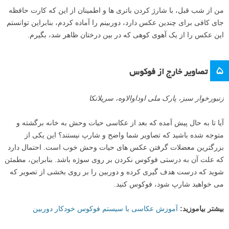
۴
آماده نبودن
آهوی کوهی، هتل راندون ریج، ماونت هاگن، پاپوآ گینه نو