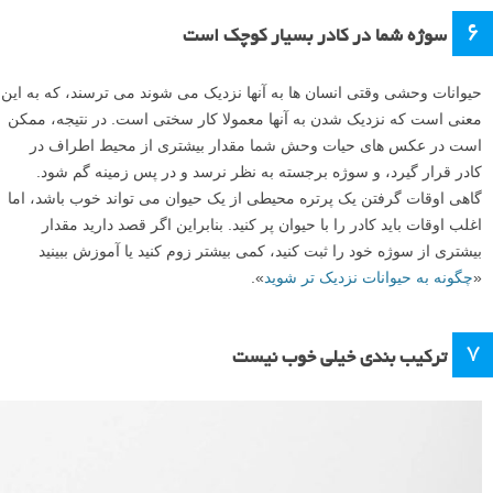
یکی از بزرگترین اشتباهاتی که عکاسان معمولا هنگام عکاسی از حیات وحش
مرتکب می شوند این است که از قبل آماده نمی شوند. اگر شما قبل از ثبت
یک لحظه خاص برای آن آماده نباشید، آن را از دست خواهید داد. آماده نبودن
می تواند چیزی به سادگی خالی شدن شارژ باتری در هنگام گرفتن عکس ها
یا پر شدن کارت حافظه باشد.
من از شب قبل، با شارژ کردن باتری ها و اطمینان از این که کارت حافظه
جای کافی برای چندین عکس دارد، دوربینم را آماده کردم، بنابراین توانستم
این عکس را از یک آهوی کوهی که در بین درختان ظاهر شد، بگیرم.
۵
تصاویر خارج از فوکوس
زنبورخوار سبز، پارک ملی اوداوالاوه، سریلانکا
آیا تا به حال پیش آمده که بعد از عکاسی حیات وحش به خانه برگشته و
متوجه شده باشید که تصاویر شما واضح و شارپ نیستند؟ این یکی از
بزرگترین معضلات گرفتن عکس های حیات وحش خوب است. احتمال دارد
که علت آن به درستی فوکوس نکردن بر روی سوژه باشد. بنابراین، مطمئن