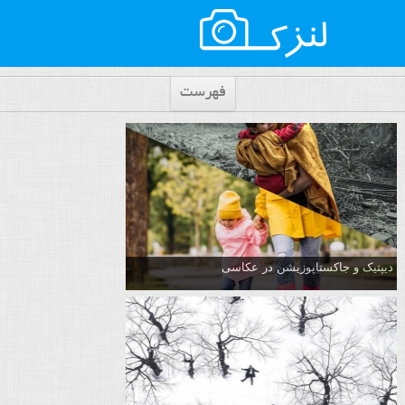
فهرست
دیپتیک و جاکستا‌پوزیشن در عکاسی