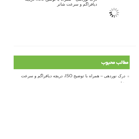
کتاب آموزشی «هک عکاسی» - مراحلی ساده
برای پیشرفت عکاسی شما
نکات عکاسی مینیمالیستی
ژست دهی ماهرانه با آگاهی از زبان بدن - آموزش
3 نکته ساده برای بهبود عکاسی پرتره
آموزش انتخاب رنگ در عکاسی از کودکان