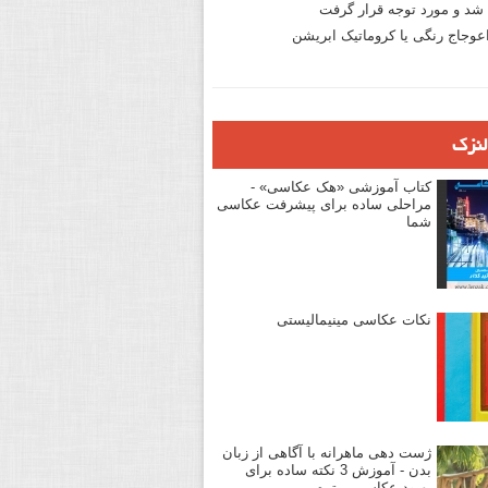
د و مورد توجه قرار گرفت
وجاج رنگی یا کروماتیک ابریشن
لنزک
کتاب آموزشی «هک عکاسی» -
مراحلی ساده برای پیشرفت عکاسی
شما
نکات عکاسی مینیمالیستی
ژست دهی ماهرانه با آگاهی از زبان
بدن - آموزش 3 نکته ساده برای
بهبود عکاسی پرتره