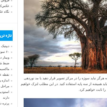
فروش 
عکس‌کا
نگاه ع
تازه تر
دیپتیک 
۶۰ نمونه عکس سبک ماکسیمالیسم
وبینار 
ضبط شد
ماکسیم
نقطه ع
 هرگز نباید سوژه را در مرکز تصویر قرار دهید یا مد نوردهی
اندازه 
د همیشه از سه پایه استفاده کنید. در این مطلب لنزک خواهیم
مراحل 
را ثابت خواهیم کرد.
استودیو
دارند
پرتره د