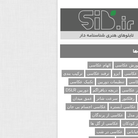
ها
وزش عکاسی
الهام عکاسی
 عکاسی
ایزو
ترفند عکاسی
ترکیب بندی
کاسی
تنظیمات دوربین
تکنیک عکاسی
ر عکاسی
دریچه دیافراگم
دوربین DSLR
رفلکتور
سرعت شاتر
عمق میدان
عکاسی آبستره
عکاسی اجسام بی جان
 مدل
عکاسی از پرندگان
 کودکان
عکاسی از گل ها
ابانی
عکاسی در شب