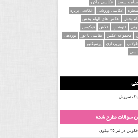
اه و سفید
عکاسی ماکرو
نظره
عکاسی ورزشی
عکاسی پرتره
ام بخش
عکس های الهام بخش
ونی
فتوشاپ
فلاش
فوکوس
ن
مجموعه عکس
نقاشی با نور
نوردهی
ولانی
نورپردازی
پرسپکتیو
اسی
تنی
کودک سروش
ین سوالات مطرح شده
 در لنز ۳۵ نیکون