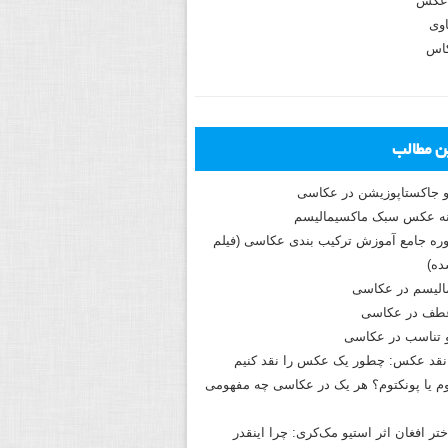
عکس
وی
کاس
ین مطالب
و جاکستا‌پوزیشن در عکاسی
دوره جامع آموزش ترکیب بندی عکاسی (فیلم
ه)
الیسم در عکاسی
طف در عکاسی
و تناسب در عکاسی
نقد عکس: چطور یک عکس را نقد کنیم
م یا پونکتوم؟ هر یک در عکاسی چه مفهومی
ختر افغان اثر استیو مک‌کری: چرا اینقدر