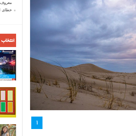
معروف ش
خطای اع
انتخاب 
۱