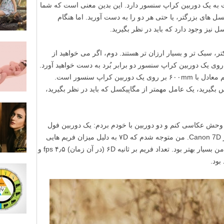
به یک دوربین کراپ سنسور دارد. این بدین معنی است که شما
 های بزرگتر، یا حتی هر دو را به دست آورید. اما هنگام
 نیز وجود دارد که باید در نظر بگیرید.
، سبک تر و بسیار ارزان تر هستند. دوم، اگر می خواهید از
روی یک دوربین کراپ سنسور دو برابر بُرد به دست خواهید آورد.
یک لنز ۴۰۰mm بر روی یک دوربین فول فریم معادل با ۶۰۰mm بر روی یک دوربین کراپ سنسور است.
گیرید، یک عامل مهمتر از مگاپیکسل که باید در نظر بگیرید،
 وحش عکاسی کنم و دو دوربین با خودم بردم: یک دوربین فول
فریم Canon 6D و یک دوربین کراپ سنسور Canon 7D. من متوجه شدم که ۷D به دلیل میزان فریم هایی
که در هر ثانیه قادر به ثبت بود، برای اهداف من بسیار بهتر بود. تعداد فریم بر ثانیه ۶D (در آن زمان) ۴٫۵ fps و