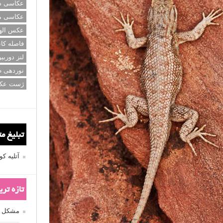
عکاسی سی
عکاسی م
عکس اله
فاصله کان
لنز دوربی
نوردهی ط
ژست عک
تبلیغ م
آتلیه 
تازه تر
مشکل فکوس