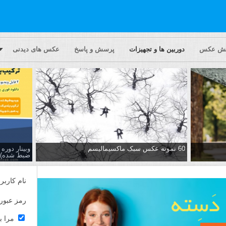
یش عکس
دوربین ها و تجهیزات
پرسش و پاسخ
عکس های دیدنی
60 نمونه عکس سبک ماکسیمالیسم
وبینار دور
ضبط شده)
نام کاربر
رمز عبور
مرا ب