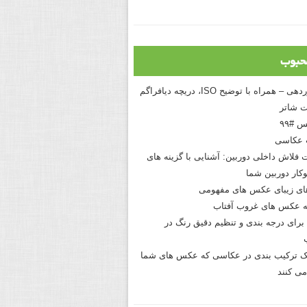
حبوب
درک نوردهی – همراه با توضیح ISO، دریچه دیافراگم
 شاتر
 #۹۹
 عکاسی
 فلاش داخلی دوربین: آشنایی با گزینه های
کار دوربین شما
های زیبای عکس های مفهومی
 عکس های غروب آفتاب
برای درجه بندی و تنظیم دقیق رنگ در
نیک ترکیب بندی در عکاسی که عکس های شما
می کنند