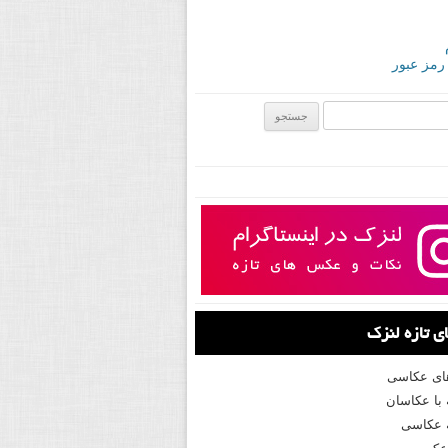
 رمز عبور
ی:
 تازه لنزک
های عکاسی
با عکاسان
 عکاسی