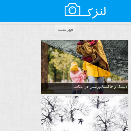
فهرست
دیپتیک و جاکستا‌پوزیشن در عکاسی