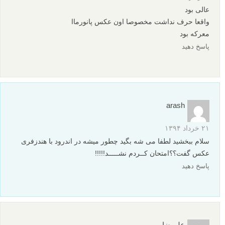
عالی بود
واقعا حرف نداشت مخصوصا اون عکس پانورماا
معرکه بود
پاسخ دهید
arash
۲۱ خرداد ۱۳۹۴
سلام ببخشید لطفا می شه بگید چطور میشه در اندرود با هندزفری
عکس گفت؟؟امتحان کــردم نشـــــد!!!!!
پاسخ دهید
علیرضا