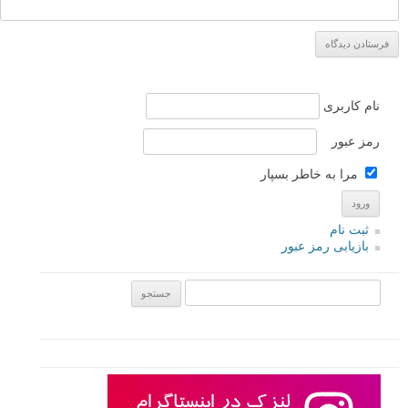
نام کاربری
رمز عبور
مرا به خاطر بسپار
ثبت نام
بازیابی رمز عبور
جستجو یرای: