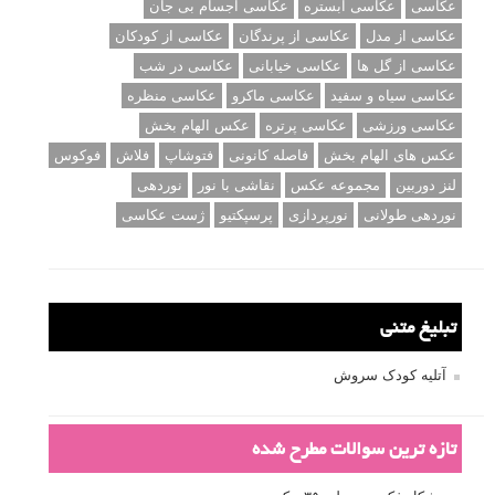
عکاسی
عکاسی آبستره
عکاسی اجسام بی جان
عکاسی از مدل
عکاسی از پرندگان
عکاسی از کودکان
عکاسی از گل ها
عکاسی خیابانی
عکاسی در شب
عکاسی سیاه و سفید
عکاسی ماکرو
عکاسی منظره
عکاسی ورزشی
عکاسی پرتره
عکس الهام بخش
عکس های الهام بخش
فاصله کانونی
فتوشاپ
فلاش
فوکوس
لنز دوربین
مجموعه عکس
نقاشی با نور
نوردهی
نوردهی طولانی
نورپردازی
پرسپکتیو
ژست عکاسی
تبلیغ متنی
آتلیه کودک سروش
تازه ترین سوالات مطرح شده