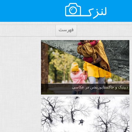
فهرست
دیپتیک و جاکستا‌پوزیشن در عکاسی