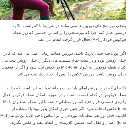
بعضی نورسنج های دوربین ها نمی توانند در شرایط با کنتراست بالا به
درستی عمل کنند چرا که نورسنجی را بر اساس جسمی که زیر نقطه
فوکوس خودکار (AF) فعال قرار گرفته انجام می دهند.
اگر این ناحیه خیلی تاریک باشد، دوربین همانند زمانی عمل می کند که کادر
خیلی روشن بوده و در نتیجه تمام قسمت های دیگر را خیلی روشن ثبت می
کند تا نقطه فوکوس به عنوان Mid-tone در عکس ثبت شود و اگر آن قسمت
خیلی روشن باشد، دوربین عکس را بیش از حد تاریک ثبت می کند.
نکته ای که در چنین شرایطی باید در نظر داشته باشید این است که بدانید
نقطه فوکوس در کدام قسمت است و در صورت امکان نقطه فوکوس فعال
را روی قسمتی قرار دهید که نور متعادلی داشته تا این نقطه به عنوان Mid-
tone عکس انتخاب شود. اگر چنین چیزی امکان پذیر نبود با استفاده از
قابلیت قفل نوردهی تنظیمات نوردهی را بر اساس ناحیه ای با تن میانه (Mid-
tone) اعمال و قفل کنید، سپس کادربندی را انجام دهید و عکس بگیرید.