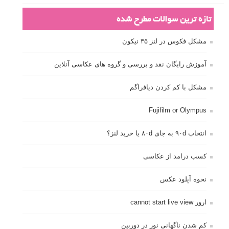
تازه ترین سوالات مطرح شده
مشکل فکوس در لنز ۳۵ نیکون
آموزش رایگان نقد و بررسی و گروه های عکاسی آنلاین
مشکل با کم کردن دیافراگم
Fujifilm or Olympus
انتخاب ۹۰d به جای ۸۰d یا خرید لنز؟
کسب درامد از عکاسی
نحوه آپلود عکس
ارور cannot start live view
کم شدن ناگهانی نور در دوربین