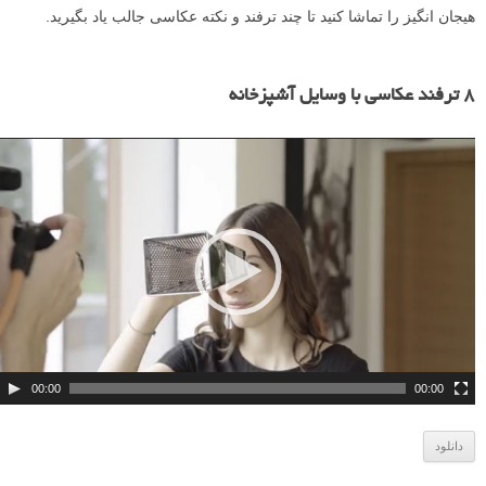
هیجان انگیز را تماشا کنید تا چند ترفند و نکته عکاسی جالب یاد بگیرید.
ن
م
۸ ترفند عکاسی با وسایل آشپزخانه
ا
ی
ش
گ
ر
و
ی
د
ی
و
00:00
00:00
دانلود