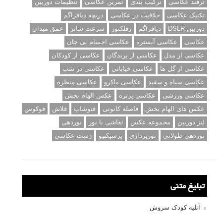
ترفند عکاسی
ترکیب بندی
تمرین عکاسی
تنظیمات دوربین
تکنیک عکاسی
خلاقیت در عکاسی
دریچه دیافراگم
دوربین DSLR
دیافراگم
رفلکتور
سرعت شاتر
عمق میدان
عکاسی
عکاسی آبستره
عکاسی اجسام بی جان
عکاسی از مدل
عکاسی از پرندگان
عکاسی از کودکان
عکاسی از گل ها
عکاسی خیابانی
عکاسی در شب
عکاسی سیاه و سفید
عکاسی ماکرو
عکاسی منظره
عکاسی ورزشی
عکاسی پرتره
عکس الهام بخش
عکس های الهام بخش
فاصله کانونی
فتوشاپ
فلاش
فوکوس
لنز دوربین
مجموعه عکس
نقاشی با نور
نوردهی
نوردهی طولانی
نورپردازی
پرسپکتیو
ژست عکاسی
تبلیغ متنی
آتلیه کودک سروش