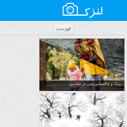
فهرست
دیپتیک و جاکستا‌پوزیشن در عکاسی